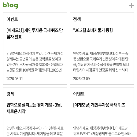
이벤트
정책
[이게모냥] 개인투자용 국채 퀴즈 당
"26.2월 소비자물가 동향
첨자 발표
안녕하세요. 재정경제부입니다 ❓ 문제 재정
안녕하세요. 재정경제부입니다. 정부는 중
경제부는 금년들어 높은 청약률을 보이고
동 상황으로 국제유가 변동성이 확대된 만
있는 개인투자용 국채를 3월에는 전월보다
큼, 석유류 가격과 수급상황을 면밀히 모니
발행규모를 100억원 확대합니다. 2026년
터링하며 체감물가 안정을 위해 신속히 대
3월에 발행 예정인 ⎾개인투자용 국채⏌는
응할 계획 2월 소비자 물가는 2.0% 상승 식
2026-03-11
2026-03-09
5년물 600억원, 10년물 900억원, 20년물
료품과 에너지를 제외하고 추세적 흐름을
300억원입니다. 그렇다면 3월 개인투자용
보여주는 근원물가는 2.3% 상승 향후 지정
국채의 총 발행 예정 금액은 얼마일까요??
학적 요인, 기상여건 등 불확실성이 있는 만
경제
이벤트
보기 ① 1,600억원 ② 1,700억원 ③ 1,800
큼, 정부는 체감물가 안정을 위해 총력을 다
억원 ④ 2,000억원 정답 : 1,800억원 참여해
할 계획입니다. 특히, 최근 중동 상황으로 국
입학으로 살펴보는 경제 개념 - 3월,
[이게모냥] 개인투자용 국채 퀴즈
주신 모든 분들 감사합니다! 당첨자분들에
제유가 변동성이 확대된 만큼, 석유류 가격･
새로운 시작
게는 지난 이벤트 블로그 게시글에 비밀댓
수급 상황을 면밀히 모니터링하고 석유류
글 혹은 인스타그램 개별 DM으로 폼링크를
가격 안정을 위해 신속히 대응할 방침입니
전달드립니다.
다.
안녕하세요. 재정경제부입니다. 3월은 새로
안녕하세요. 재정경제부입니다. 이게모냥
운 시작의 계절입니다. 새 가방을 메고 교문
퀴즈 EVENT ⭐재정경제부 블로그와 인스타