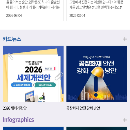
을 들어서는 순간, 입학은 또 하나의 출발선
그램에서 진행되는 이벤트입니다⭐ 아래 문
이 됩니다. 설렘과 기대가 가득한 이 시기는
제를 읽고 알맞은 정답을 선택해 주세요. ❓
단순히 학년이 올라가는 시간이 아니라, 미
문제 재정경제부는 금년들어 높은 청약률
2026-03-04
2026-03-04
래를 준비하는 첫 걸음이기도 합니다. 입학
을 보이고 있는 개인투자용 국채를 3월에는
이라는 순간을 경제의 시각으로 바라보면,
전월보다 발행규모를 100억원 확대합니다.
우리는 한 가지 중요한 개념을 떠올릴 수 있
2026년 3월에 발행 예정인 ⎾개인투자용
습니다. 바로 ‘인적자본(Human Capital)’입
국채⏌는 5년물 600억원, 10년물 900억원,
니다. 배움이 쌓이는 시간, 인적자본 학교에
20년물 300억원입니다. 그렇다면 3월 개인
서의 시간은 지식과 경험을 차곡차곡 쌓아
투자용 국채의 총 발행 예정 금액은 얼마일
가는 과정입니다. 수업을 통해 배우는 전공
까요?? 보기 ① 1,600억원 ② 1,700억원 ③
지식, 친구들과의 협업, 다양한 활동 속에서
1,800억원 ④ 2,000억원 이벤트 안내 응모
얻는 문제 해결 경험은 모두 개인의 역량으
기간: 2026년 3월 4일(수) ~ 3월 9일(월) 경
로 축적됩니다. 경제학에서는 이.......
품: 커피쿠폰 (60명) 참여.......
2026 세제개편안
공장화재 안전 강화 방안