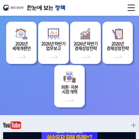
2026년
2026년 하반기
2026년 하반기
2026년
세제개편안
업무보고
경제성장전략
경제성장전략
외환·자본
시장 개혁