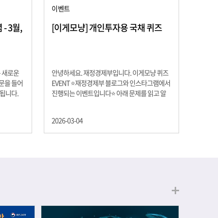
이벤트
 3월,
[이게모냥] 개인투자용 국채 퀴즈
은 새로운
안녕하세요. 재정경제부입니다. 이게모냥 퀴즈
교문을 들어
EVENT ⭐재정경제부 블로그와 인스타그램에서
 됩니다.
진행되는 이벤트입니다⭐ 아래 문제를 읽고 알
히 학년이
맞은 정답을 선택해 주세요. ❓ 문제 재정경제부
하는 첫 걸
는 금년들어 높은 청약률을 보이고 있는 개인투
2026-03-04
경제의 시
자용 국채를 3월에는 전월보다 발행규모를 100
요한 개념을
억원 확대합니다. 2026년 3월에 발행 예정인 ⎾
uman
개인투자용 국채⏌는 5년물 600억원, 10년물
, 인적자본
900억원, 20년물 300억원입니다. 그렇다면 3월
곡차곡 쌓
개인투자용 국채의 총 발행 예정 금액은 얼마일
는 전공 지
까요?? 보기 ① 1,600억원 ② 1,700억원 ③
에서 얻는
1,800억원 ④ 2,000억원 이벤트 안내 응모기간:
로 축적됩
2026년 3월 4일(수) ~ 3월 9일(월) 경품: 커피쿠
폰 (60명) 참여.......