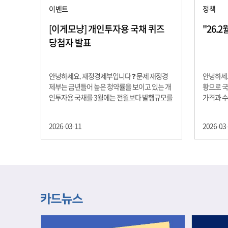
이벤트
정책
[이게모냥] 개인투자용 국채 퀴즈
"26.
당첨자 발표
안녕하세요. 재정경제부입니다 ❓ 문제 재정경
안녕하세요
제부는 금년들어 높은 청약률을 보이고 있는 개
황으로 국
인투자용 국채를 3월에는 전월보다 발행규모를
가격과 
100억원 확대합니다. 2026년 3월에 발행 예정
물가 안정
인 ⎾개인투자용 국채⏌는 5년물 600억원, 10
자 물가는
2026-03-11
2026-03
년물 900억원, 20년물 300억원입니다. 그렇다
고 추세적
면 3월 개인투자용 국채의 총 발행 예정 금액은
승 향후 
얼마일까요?? 보기 ① 1,600억원 ② 1,700억원
있는 만큼
③ 1,800억원 ④ 2,000억원 정답 : 1,800억원 참
다할 계획
여해 주신 모든 분들 감사합니다! 당첨자분들에
제유가 변
게는 지난 이벤트 블로그 게시글에 비밀댓글 혹
급 상황을
은 인스타그램 개별 DM으로 폼링크를 전달드립
정을 위해
니다.