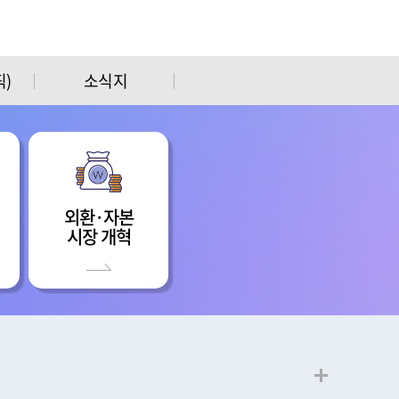
)
소식지
외환·자본
시장 개혁