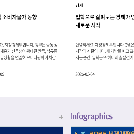
경제
2월 소비자물가 동향
입학으로 살펴보는 경제 개념 -
새로운 시작
. 재정경제부입니다. 정부는 중동 상
안녕하세요. 재정경제부입니다. 3월
제유가 변동성이 확대된 만큼, 석유류
시작의 계절입니다. 새 가방을 메고 
수급상황을 면밀히 모니터링하며 체감
서는 순간, 입학은 또 하나의 출발선이
을 위해 신속히 대응할 계획 2월 소비
설렘과 기대가 가득한 이 시기는 단순
 2.0% 상승 식료품과 에너지를 제외하
올라가는 시간이 아니라, 미래를 준비
-09
2026-03-04
 흐름을 보여주는 근원물가는 2.3% 상
음이기도 합니다. 입학이라는 순간을 
지정학적 요인, 기상여건 등 불확실성이
각으로 바라보면, 우리는 한 가지 중
, 정부는 체감물가 안정을 위해 총력을
떠올릴 수 있습니다. 바로 ‘인적자본(H
입니다. 특히, 최근 중동 상황으로 국
Capital)’입니다. 배움이 쌓이는 시간
동성이 확대된 만큼, 석유류 가격･수
학교에서의 시간은 지식과 경험을 차
 면밀히 모니터링하고 석유류 가격 안
아가는 과정입니다. 수업을 통해 배우
 신속히 대응할 방침입니다.
식, 친구들과의 협업, 다양한 활동 속
문제 해결 경험은 모두 개인의 역량으
니다. 경제학에서는 이.......