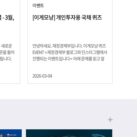
이벤트
 3월,
[이게모냥] 개인투자용 국채 퀴즈
은 새로운
안녕하세요. 재정경제부입니다. 이게모냥 퀴즈
교문을 들어
EVENT ⭐재정경제부 블로그와 인스타그램에서
 됩니다.
진행되는 이벤트입니다⭐ 아래 문제를 읽고 알
히 학년이
맞은 정답을 선택해 주세요. ❓ 문제 재정경제부
하는 첫 걸
는 금년들어 높은 청약률을 보이고 있는 개인투
2026-03-04
경제의 시
자용 국채를 3월에는 전월보다 발행규모를 100
요한 개념을
억원 확대합니다. 2026년 3월에 발행 예정인 ⎾
uman
개인투자용 국채⏌는 5년물 600억원, 10년물
, 인적자본
900억원, 20년물 300억원입니다. 그렇다면 3월
곡차곡 쌓
개인투자용 국채의 총 발행 예정 금액은 얼마일
는 전공 지
까요?? 보기 ① 1,600억원 ② 1,700억원 ③
에서 얻는
1,800억원 ④ 2,000억원 이벤트 안내 응모기간:
로 축적됩
2026년 3월 4일(수) ~ 3월 9일(월) 경품: 커피쿠
폰 (60명) 참여.......