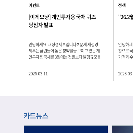
이벤트
정책
[이게모냥] 개인투자용 국채 퀴즈
"26.
당첨자 발표
안녕하세요. 재정경제부입니다 ❓ 문제 재정경
안녕하세요
제부는 금년들어 높은 청약률을 보이고 있는 개
황으로 국
인투자용 국채를 3월에는 전월보다 발행규모를
가격과 
100억원 확대합니다. 2026년 3월에 발행 예정
물가 안정
인 ⎾개인투자용 국채⏌는 5년물 600억원, 10
자 물가는
2026-03-11
2026-03
년물 900억원, 20년물 300억원입니다. 그렇다
고 추세적
면 3월 개인투자용 국채의 총 발행 예정 금액은
승 향후 
얼마일까요?? 보기 ① 1,600억원 ② 1,700억원
있는 만큼
③ 1,800억원 ④ 2,000억원 정답 : 1,800억원 참
다할 계획
여해 주신 모든 분들 감사합니다! 당첨자분들에
제유가 변
게는 지난 이벤트 블로그 게시글에 비밀댓글 혹
급 상황을
은 인스타그램 개별 DM으로 폼링크를 전달드립
정을 위해
니다.