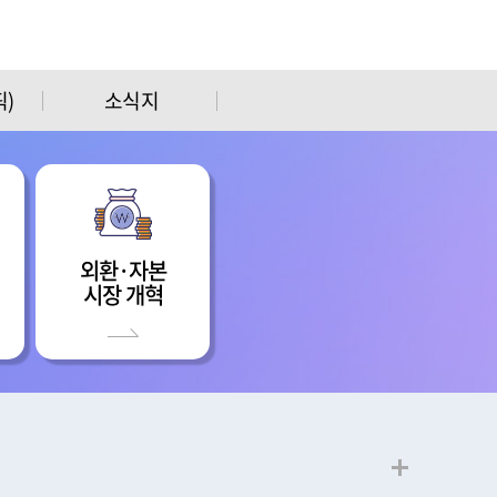
)
소식지
외환·자본
시장 개혁