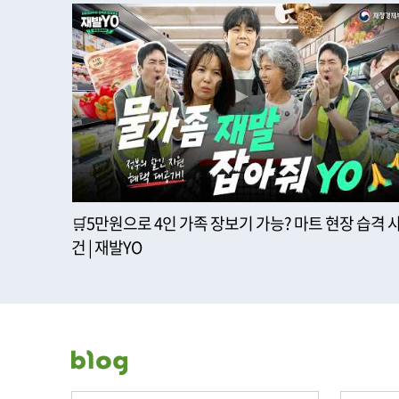
🛒5만원으로 4인 가족 장보기 가능? 마트 현장 습격 
건 | 재발YO