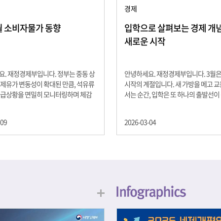
경제
2월 소비자물가 동향
입학으로 살펴보는 경제 개념 -
새로운 시작
. 재정경제부입니다. 정부는 중동 상
안녕하세요. 재정경제부입니다. 3월
제유가 변동성이 확대된 만큼, 석유류
시작의 계절입니다. 새 가방을 메고 
수급상황을 면밀히 모니터링하며 체감
서는 순간, 입학은 또 하나의 출발선이
을 위해 신속히 대응할 계획 2월 소비
설렘과 기대가 가득한 이 시기는 단순
 2.0% 상승 식료품과 에너지를 제외하
올라가는 시간이 아니라, 미래를 준비
-09
2026-03-04
 흐름을 보여주는 근원물가는 2.3% 상
음이기도 합니다. 입학이라는 순간을 
지정학적 요인, 기상여건 등 불확실성이
각으로 바라보면, 우리는 한 가지 중
, 정부는 체감물가 안정을 위해 총력을
떠올릴 수 있습니다. 바로 ‘인적자본(H
입니다. 특히, 최근 중동 상황으로 국
Capital)’입니다. 배움이 쌓이는 시간
동성이 확대된 만큼, 석유류 가격･수
학교에서의 시간은 지식과 경험을 차
 면밀히 모니터링하고 석유류 가격 안
아가는 과정입니다. 수업을 통해 배우
 신속히 대응할 방침입니다.
식, 친구들과의 협업, 다양한 활동 속
문제 해결 경험은 모두 개인의 역량으
니다. 경제학에서는 이.......