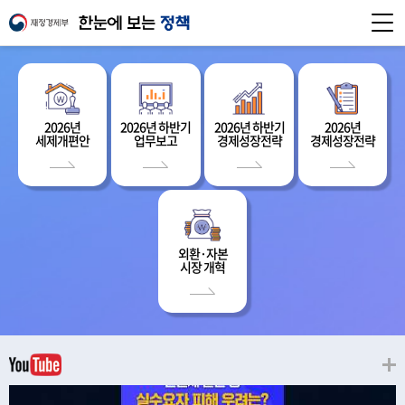
2026년
2026년 하반기
2026년 하반기
2026년
세제개편안
업무보고
경제성장전략
경제성장전략
외환·자본
시장 개혁