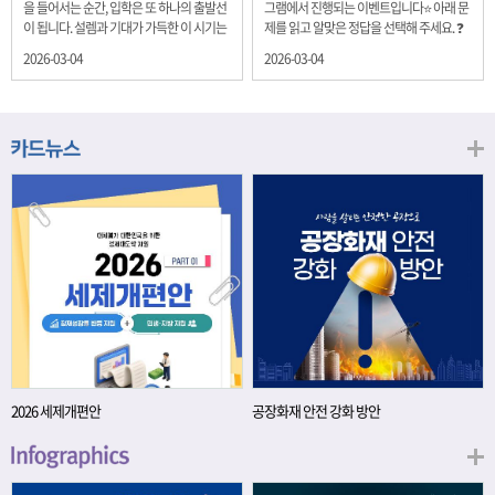
을 들어서는 순간, 입학은 또 하나의 출발선
그램에서 진행되는 이벤트입니다⭐ 아래 문
이 됩니다. 설렘과 기대가 가득한 이 시기는
제를 읽고 알맞은 정답을 선택해 주세요. ❓
단순히 학년이 올라가는 시간이 아니라, 미
문제 재정경제부는 금년들어 높은 청약률
2026-03-04
2026-03-04
래를 준비하는 첫 걸음이기도 합니다. 입학
을 보이고 있는 개인투자용 국채를 3월에는
이라는 순간을 경제의 시각으로 바라보면,
전월보다 발행규모를 100억원 확대합니다.
우리는 한 가지 중요한 개념을 떠올릴 수 있
2026년 3월에 발행 예정인 ⎾개인투자용
습니다. 바로 ‘인적자본(Human Capital)’입
국채⏌는 5년물 600억원, 10년물 900억원,
니다. 배움이 쌓이는 시간, 인적자본 학교에
20년물 300억원입니다. 그렇다면 3월 개인
서의 시간은 지식과 경험을 차곡차곡 쌓아
투자용 국채의 총 발행 예정 금액은 얼마일
가는 과정입니다. 수업을 통해 배우는 전공
까요?? 보기 ① 1,600억원 ② 1,700억원 ③
지식, 친구들과의 협업, 다양한 활동 속에서
1,800억원 ④ 2,000억원 이벤트 안내 응모
얻는 문제 해결 경험은 모두 개인의 역량으
기간: 2026년 3월 4일(수) ~ 3월 9일(월) 경
로 축적됩니다. 경제학에서는 이.......
품: 커피쿠폰 (60명) 참여.......
2026 세제개편안
공장화재 안전 강화 방안