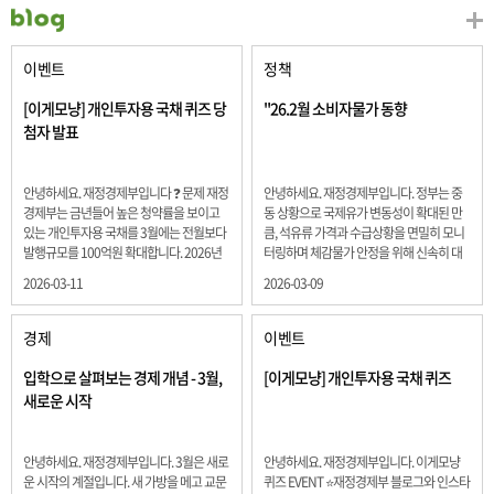
이벤트
정책
[이게모냥] 개인투자용 국채 퀴즈 당
"26.2월 소비자물가 동향
첨자 발표
안녕하세요. 재정경제부입니다 ❓ 문제 재정
안녕하세요. 재정경제부입니다. 정부는 중
경제부는 금년들어 높은 청약률을 보이고
동 상황으로 국제유가 변동성이 확대된 만
있는 개인투자용 국채를 3월에는 전월보다
큼, 석유류 가격과 수급상황을 면밀히 모니
발행규모를 100억원 확대합니다. 2026년
터링하며 체감물가 안정을 위해 신속히 대
3월에 발행 예정인 ⎾개인투자용 국채⏌는
응할 계획 2월 소비자 물가는 2.0% 상승 식
2026-03-11
2026-03-09
5년물 600억원, 10년물 900억원, 20년물
료품과 에너지를 제외하고 추세적 흐름을
300억원입니다. 그렇다면 3월 개인투자용
보여주는 근원물가는 2.3% 상승 향후 지정
국채의 총 발행 예정 금액은 얼마일까요??
학적 요인, 기상여건 등 불확실성이 있는 만
경제
이벤트
보기 ① 1,600억원 ② 1,700억원 ③ 1,800
큼, 정부는 체감물가 안정을 위해 총력을 다
억원 ④ 2,000억원 정답 : 1,800억원 참여해
할 계획입니다. 특히, 최근 중동 상황으로 국
입학으로 살펴보는 경제 개념 - 3월,
[이게모냥] 개인투자용 국채 퀴즈
주신 모든 분들 감사합니다! 당첨자분들에
제유가 변동성이 확대된 만큼, 석유류 가격･
새로운 시작
게는 지난 이벤트 블로그 게시글에 비밀댓
수급 상황을 면밀히 모니터링하고 석유류
글 혹은 인스타그램 개별 DM으로 폼링크를
가격 안정을 위해 신속히 대응할 방침입니
전달드립니다.
다.
안녕하세요. 재정경제부입니다. 3월은 새로
안녕하세요. 재정경제부입니다. 이게모냥
운 시작의 계절입니다. 새 가방을 메고 교문
퀴즈 EVENT ⭐재정경제부 블로그와 인스타