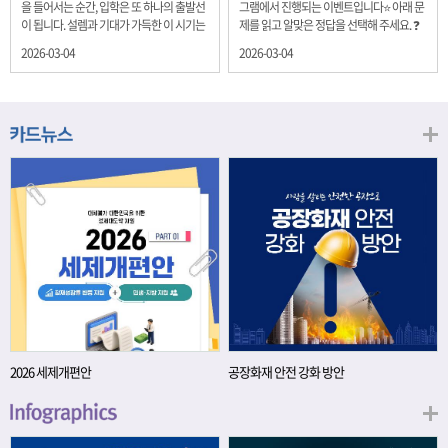
을 들어서는 순간, 입학은 또 하나의 출발선
그램에서 진행되는 이벤트입니다⭐ 아래 문
이 됩니다. 설렘과 기대가 가득한 이 시기는
제를 읽고 알맞은 정답을 선택해 주세요. ❓
단순히 학년이 올라가는 시간이 아니라, 미
문제 재정경제부는 금년들어 높은 청약률
2026-03-04
2026-03-04
래를 준비하는 첫 걸음이기도 합니다. 입학
을 보이고 있는 개인투자용 국채를 3월에는
이라는 순간을 경제의 시각으로 바라보면,
전월보다 발행규모를 100억원 확대합니다.
우리는 한 가지 중요한 개념을 떠올릴 수 있
2026년 3월에 발행 예정인 ⎾개인투자용
습니다. 바로 ‘인적자본(Human Capital)’입
국채⏌는 5년물 600억원, 10년물 900억원,
니다. 배움이 쌓이는 시간, 인적자본 학교에
20년물 300억원입니다. 그렇다면 3월 개인
서의 시간은 지식과 경험을 차곡차곡 쌓아
투자용 국채의 총 발행 예정 금액은 얼마일
가는 과정입니다. 수업을 통해 배우는 전공
까요?? 보기 ① 1,600억원 ② 1,700억원 ③
지식, 친구들과의 협업, 다양한 활동 속에서
1,800억원 ④ 2,000억원 이벤트 안내 응모
얻는 문제 해결 경험은 모두 개인의 역량으
기간: 2026년 3월 4일(수) ~ 3월 9일(월) 경
로 축적됩니다. 경제학에서는 이.......
품: 커피쿠폰 (60명) 참여.......
2026 세제개편안
공장화재 안전 강화 방안