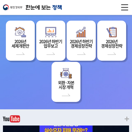
2026년
2026년 하반기
2026년 하반기
2026년
세제개편안
업무보고
경제성장전략
경제성장전략
외환·자본
시장 개혁