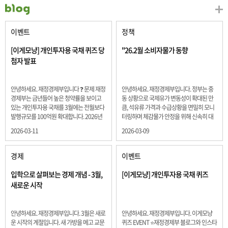
이벤트
정책
[이게모냥] 개인투자용 국채 퀴즈 당
"26.2월 소비자물가 동향
첨자 발표
안녕하세요. 재정경제부입니다 ❓ 문제 재정
안녕하세요. 재정경제부입니다. 정부는 중
경제부는 금년들어 높은 청약률을 보이고
동 상황으로 국제유가 변동성이 확대된 만
있는 개인투자용 국채를 3월에는 전월보다
큼, 석유류 가격과 수급상황을 면밀히 모니
발행규모를 100억원 확대합니다. 2026년
터링하며 체감물가 안정을 위해 신속히 대
3월에 발행 예정인 ⎾개인투자용 국채⏌는
응할 계획 2월 소비자 물가는 2.0% 상승 식
2026-03-11
2026-03-09
5년물 600억원, 10년물 900억원, 20년물
료품과 에너지를 제외하고 추세적 흐름을
300억원입니다. 그렇다면 3월 개인투자용
보여주는 근원물가는 2.3% 상승 향후 지정
국채의 총 발행 예정 금액은 얼마일까요??
학적 요인, 기상여건 등 불확실성이 있는 만
경제
이벤트
보기 ① 1,600억원 ② 1,700억원 ③ 1,800
큼, 정부는 체감물가 안정을 위해 총력을 다
억원 ④ 2,000억원 정답 : 1,800억원 참여해
할 계획입니다. 특히, 최근 중동 상황으로 국
입학으로 살펴보는 경제 개념 - 3월,
[이게모냥] 개인투자용 국채 퀴즈
주신 모든 분들 감사합니다! 당첨자분들에
제유가 변동성이 확대된 만큼, 석유류 가격･
새로운 시작
게는 지난 이벤트 블로그 게시글에 비밀댓
수급 상황을 면밀히 모니터링하고 석유류
글 혹은 인스타그램 개별 DM으로 폼링크를
가격 안정을 위해 신속히 대응할 방침입니
전달드립니다.
다.
안녕하세요. 재정경제부입니다. 3월은 새로
안녕하세요. 재정경제부입니다. 이게모냥
운 시작의 계절입니다. 새 가방을 메고 교문
퀴즈 EVENT ⭐재정경제부 블로그와 인스타