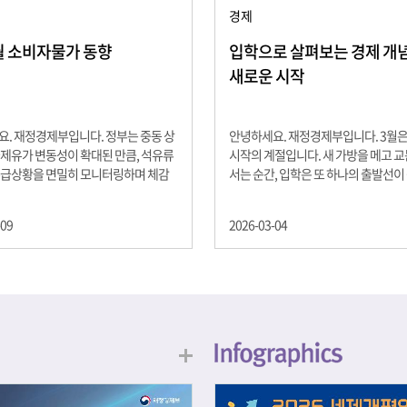
경제
2월 소비자물가 동향
입학으로 살펴보는 경제 개념 -
새로운 시작
. 재정경제부입니다. 정부는 중동 상
안녕하세요. 재정경제부입니다. 3월
제유가 변동성이 확대된 만큼, 석유류
시작의 계절입니다. 새 가방을 메고 
수급상황을 면밀히 모니터링하며 체감
서는 순간, 입학은 또 하나의 출발선이
을 위해 신속히 대응할 계획 2월 소비
설렘과 기대가 가득한 이 시기는 단순
 2.0% 상승 식료품과 에너지를 제외하
올라가는 시간이 아니라, 미래를 준비
-09
2026-03-04
 흐름을 보여주는 근원물가는 2.3% 상
음이기도 합니다. 입학이라는 순간을 
지정학적 요인, 기상여건 등 불확실성이
각으로 바라보면, 우리는 한 가지 중
, 정부는 체감물가 안정을 위해 총력을
떠올릴 수 있습니다. 바로 ‘인적자본(H
입니다. 특히, 최근 중동 상황으로 국
Capital)’입니다. 배움이 쌓이는 시간
동성이 확대된 만큼, 석유류 가격･수
학교에서의 시간은 지식과 경험을 차
 면밀히 모니터링하고 석유류 가격 안
아가는 과정입니다. 수업을 통해 배우
 신속히 대응할 방침입니다.
식, 친구들과의 협업, 다양한 활동 속
문제 해결 경험은 모두 개인의 역량으
니다. 경제학에서는 이.......