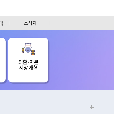
)
소식지
외환·자본
시장 개혁