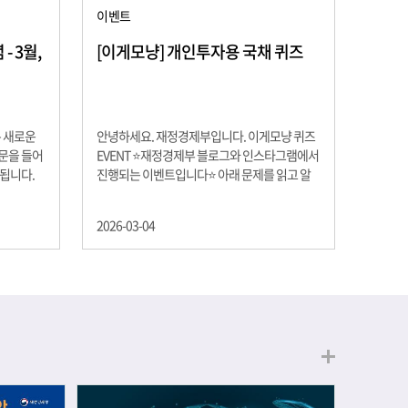
이벤트
 3월,
[이게모냥] 개인투자용 국채 퀴즈
은 새로운
안녕하세요. 재정경제부입니다. 이게모냥 퀴즈
교문을 들어
EVENT ⭐재정경제부 블로그와 인스타그램에서
 됩니다.
진행되는 이벤트입니다⭐ 아래 문제를 읽고 알
히 학년이
맞은 정답을 선택해 주세요. ❓ 문제 재정경제부
하는 첫 걸
는 금년들어 높은 청약률을 보이고 있는 개인투
2026-03-04
경제의 시
자용 국채를 3월에는 전월보다 발행규모를 100
요한 개념을
억원 확대합니다. 2026년 3월에 발행 예정인 ⎾
uman
개인투자용 국채⏌는 5년물 600억원, 10년물
, 인적자본
900억원, 20년물 300억원입니다. 그렇다면 3월
곡차곡 쌓
개인투자용 국채의 총 발행 예정 금액은 얼마일
는 전공 지
까요?? 보기 ① 1,600억원 ② 1,700억원 ③
에서 얻는
1,800억원 ④ 2,000억원 이벤트 안내 응모기간:
로 축적됩
2026년 3월 4일(수) ~ 3월 9일(월) 경품: 커피쿠
폰 (60명) 참여.......