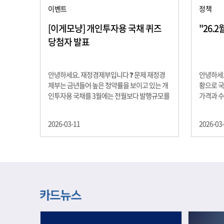
이벤트
정책
[이게모냥] 개인투자용 국채 퀴즈
"26.
당첨자 발표
안녕하세요. 재정경제부입니다 ❓ 문제 재정경
안녕하세요
제부는 금년들어 높은 청약률을 보이고 있는 개
황으로 국
인투자용 국채를 3월에는 전월보다 발행규모를
가격과 
100억원 확대합니다. 2026년 3월에 발행 예정
물가 안정
인 ⎾개인투자용 국채⏌는 5년물 600억원, 10
자 물가는
2026-03-11
2026-03
년물 900억원, 20년물 300억원입니다. 그렇다
고 추세적
면 3월 개인투자용 국채의 총 발행 예정 금액은
승 향후 
얼마일까요?? 보기 ① 1,600억원 ② 1,700억원
있는 만큼
③ 1,800억원 ④ 2,000억원 정답 : 1,800억원 참
다할 계획
여해 주신 모든 분들 감사합니다! 당첨자분들에
제유가 변
게는 지난 이벤트 블로그 게시글에 비밀댓글 혹
급 상황을
은 인스타그램 개별 DM으로 폼링크를 전달드립
정을 위해
니다.