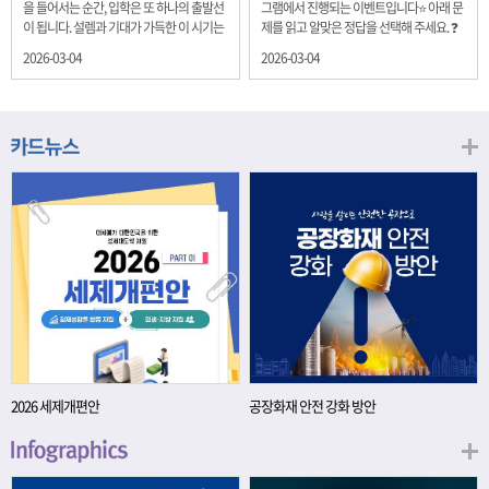
을 들어서는 순간, 입학은 또 하나의 출발선
그램에서 진행되는 이벤트입니다⭐ 아래 문
이 됩니다. 설렘과 기대가 가득한 이 시기는
제를 읽고 알맞은 정답을 선택해 주세요. ❓
단순히 학년이 올라가는 시간이 아니라, 미
문제 재정경제부는 금년들어 높은 청약률
2026-03-04
2026-03-04
래를 준비하는 첫 걸음이기도 합니다. 입학
을 보이고 있는 개인투자용 국채를 3월에는
이라는 순간을 경제의 시각으로 바라보면,
전월보다 발행규모를 100억원 확대합니다.
우리는 한 가지 중요한 개념을 떠올릴 수 있
2026년 3월에 발행 예정인 ⎾개인투자용
습니다. 바로 ‘인적자본(Human Capital)’입
국채⏌는 5년물 600억원, 10년물 900억원,
니다. 배움이 쌓이는 시간, 인적자본 학교에
20년물 300억원입니다. 그렇다면 3월 개인
서의 시간은 지식과 경험을 차곡차곡 쌓아
투자용 국채의 총 발행 예정 금액은 얼마일
가는 과정입니다. 수업을 통해 배우는 전공
까요?? 보기 ① 1,600억원 ② 1,700억원 ③
지식, 친구들과의 협업, 다양한 활동 속에서
1,800억원 ④ 2,000억원 이벤트 안내 응모
얻는 문제 해결 경험은 모두 개인의 역량으
기간: 2026년 3월 4일(수) ~ 3월 9일(월) 경
로 축적됩니다. 경제학에서는 이.......
품: 커피쿠폰 (60명) 참여.......
2026 세제개편안
공장화재 안전 강화 방안