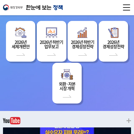
2026년
2026년 하반기
2026년 하반기
2026년
세제개편안
업무보고
경제성장전략
경제성장전략
외환·자본
시장 개혁