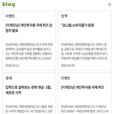
이벤트
정책
[이게모냥] 개인투자용 국채 퀴즈 당
"26.2월 소비자물가 동향
첨자 발표
안녕하세요. 재정경제부입니다 ❓ 문제 재정
안녕하세요. 재정경제부입니다. 정부는 중
경제부는 금년들어 높은 청약률을 보이고
동 상황으로 국제유가 변동성이 확대된 만
있는 개인투자용 국채를 3월에는 전월보다
큼, 석유류 가격과 수급상황을 면밀히 모니
발행규모를 100억원 확대합니다. 2026년
터링하며 체감물가 안정을 위해 신속히 대
3월에 발행 예정인 ⎾개인투자용 국채⏌는
응할 계획 2월 소비자 물가는 2.0% 상승 식
2026-03-11
2026-03-09
5년물 600억원, 10년물 900억원, 20년물
료품과 에너지를 제외하고 추세적 흐름을
300억원입니다. 그렇다면 3월 개인투자용
보여주는 근원물가는 2.3% 상승 향후 지정
국채의 총 발행 예정 금액은 얼마일까요??
학적 요인, 기상여건 등 불확실성이 있는 만
경제
이벤트
보기 ① 1,600억원 ② 1,700억원 ③ 1,800
큼, 정부는 체감물가 안정을 위해 총력을 다
억원 ④ 2,000억원 정답 : 1,800억원 참여해
할 계획입니다. 특히, 최근 중동 상황으로 국
입학으로 살펴보는 경제 개념 - 3월,
[이게모냥] 개인투자용 국채 퀴즈
주신 모든 분들 감사합니다! 당첨자분들에
제유가 변동성이 확대된 만큼, 석유류 가격･
새로운 시작
게는 지난 이벤트 블로그 게시글에 비밀댓
수급 상황을 면밀히 모니터링하고 석유류
글 혹은 인스타그램 개별 DM으로 폼링크를
가격 안정을 위해 신속히 대응할 방침입니
전달드립니다.
다.
안녕하세요. 재정경제부입니다. 3월은 새로
안녕하세요. 재정경제부입니다. 이게모냥
운 시작의 계절입니다. 새 가방을 메고 교문
퀴즈 EVENT ⭐재정경제부 블로그와 인스타