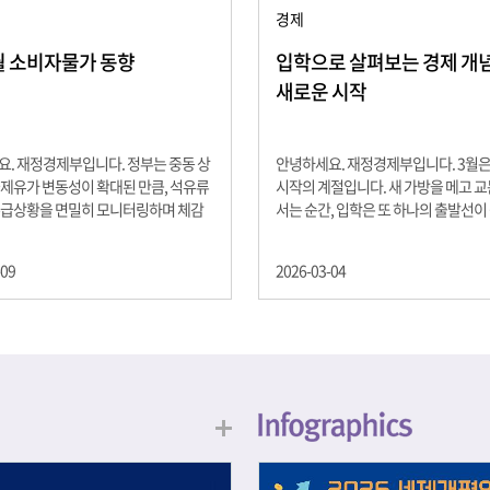
경제
2월 소비자물가 동향
입학으로 살펴보는 경제 개념 -
새로운 시작
. 재정경제부입니다. 정부는 중동 상
안녕하세요. 재정경제부입니다. 3월
제유가 변동성이 확대된 만큼, 석유류
시작의 계절입니다. 새 가방을 메고 
수급상황을 면밀히 모니터링하며 체감
서는 순간, 입학은 또 하나의 출발선이
을 위해 신속히 대응할 계획 2월 소비
설렘과 기대가 가득한 이 시기는 단순
 2.0% 상승 식료품과 에너지를 제외하
올라가는 시간이 아니라, 미래를 준비
-09
2026-03-04
 흐름을 보여주는 근원물가는 2.3% 상
음이기도 합니다. 입학이라는 순간을 
지정학적 요인, 기상여건 등 불확실성이
각으로 바라보면, 우리는 한 가지 중
, 정부는 체감물가 안정을 위해 총력을
떠올릴 수 있습니다. 바로 ‘인적자본(H
입니다. 특히, 최근 중동 상황으로 국
Capital)’입니다. 배움이 쌓이는 시간
동성이 확대된 만큼, 석유류 가격･수
학교에서의 시간은 지식과 경험을 차
 면밀히 모니터링하고 석유류 가격 안
아가는 과정입니다. 수업을 통해 배우
 신속히 대응할 방침입니다.
식, 친구들과의 협업, 다양한 활동 속
문제 해결 경험은 모두 개인의 역량으
니다. 경제학에서는 이.......