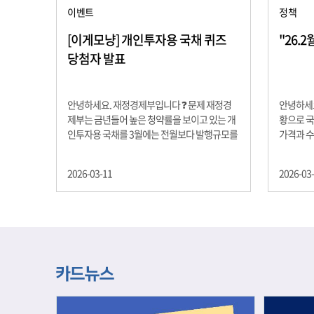
이벤트
정책
[이게모냥] 개인투자용 국채 퀴즈
"26.
당첨자 발표
안녕하세요. 재정경제부입니다 ❓ 문제 재정경
안녕하세요
제부는 금년들어 높은 청약률을 보이고 있는 개
황으로 국
인투자용 국채를 3월에는 전월보다 발행규모를
가격과 
100억원 확대합니다. 2026년 3월에 발행 예정
물가 안정
인 ⎾개인투자용 국채⏌는 5년물 600억원, 10
자 물가는
2026-03-11
2026-03
년물 900억원, 20년물 300억원입니다. 그렇다
고 추세적
면 3월 개인투자용 국채의 총 발행 예정 금액은
승 향후 
얼마일까요?? 보기 ① 1,600억원 ② 1,700억원
있는 만큼
③ 1,800억원 ④ 2,000억원 정답 : 1,800억원 참
다할 계획
여해 주신 모든 분들 감사합니다! 당첨자분들에
제유가 변
게는 지난 이벤트 블로그 게시글에 비밀댓글 혹
급 상황을
은 인스타그램 개별 DM으로 폼링크를 전달드립
정을 위해
니다.