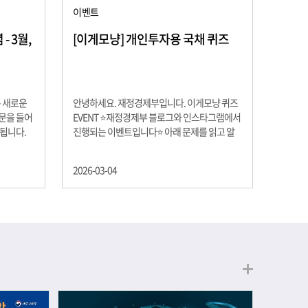
이벤트
 3월,
[이게모냥] 개인투자용 국채 퀴즈
은 새로운
안녕하세요. 재정경제부입니다. 이게모냥 퀴즈
교문을 들어
EVENT ⭐재정경제부 블로그와 인스타그램에서
 됩니다.
진행되는 이벤트입니다⭐ 아래 문제를 읽고 알
히 학년이
맞은 정답을 선택해 주세요. ❓ 문제 재정경제부
하는 첫 걸
는 금년들어 높은 청약률을 보이고 있는 개인투
2026-03-04
경제의 시
자용 국채를 3월에는 전월보다 발행규모를 100
요한 개념을
억원 확대합니다. 2026년 3월에 발행 예정인 ⎾
uman
개인투자용 국채⏌는 5년물 600억원, 10년물
, 인적자본
900억원, 20년물 300억원입니다. 그렇다면 3월
곡차곡 쌓
개인투자용 국채의 총 발행 예정 금액은 얼마일
는 전공 지
까요?? 보기 ① 1,600억원 ② 1,700억원 ③
에서 얻는
1,800억원 ④ 2,000억원 이벤트 안내 응모기간:
로 축적됩
2026년 3월 4일(수) ~ 3월 9일(월) 경품: 커피쿠
폰 (60명) 참여.......