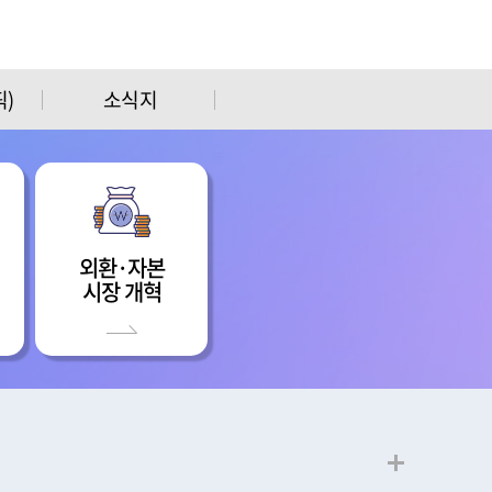
)
소식지
외환·자본
시장 개혁