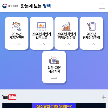
2026년
2026년 하반기
2026년 하반기
2026년
세제개편안
업무보고
경제성장전략
경제성장전략
외환·자본
시장 개혁