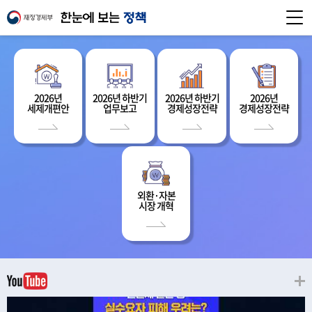
2026년
2026년 하반기
2026년 하반기
2026년
세제개편안
업무보고
경제성장전략
경제성장전략
외환·자본
시장 개혁