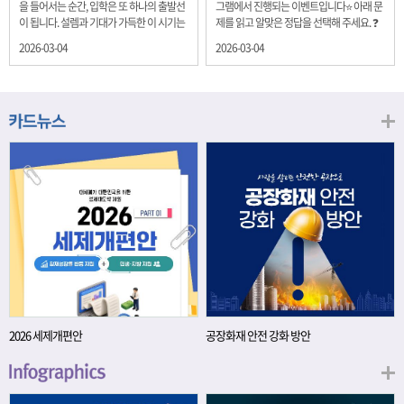
을 들어서는 순간, 입학은 또 하나의 출발선
그램에서 진행되는 이벤트입니다⭐ 아래 문
이 됩니다. 설렘과 기대가 가득한 이 시기는
제를 읽고 알맞은 정답을 선택해 주세요. ❓
단순히 학년이 올라가는 시간이 아니라, 미
문제 재정경제부는 금년들어 높은 청약률
2026-03-04
2026-03-04
래를 준비하는 첫 걸음이기도 합니다. 입학
을 보이고 있는 개인투자용 국채를 3월에는
이라는 순간을 경제의 시각으로 바라보면,
전월보다 발행규모를 100억원 확대합니다.
우리는 한 가지 중요한 개념을 떠올릴 수 있
2026년 3월에 발행 예정인 ⎾개인투자용
습니다. 바로 ‘인적자본(Human Capital)’입
국채⏌는 5년물 600억원, 10년물 900억원,
니다. 배움이 쌓이는 시간, 인적자본 학교에
20년물 300억원입니다. 그렇다면 3월 개인
서의 시간은 지식과 경험을 차곡차곡 쌓아
투자용 국채의 총 발행 예정 금액은 얼마일
가는 과정입니다. 수업을 통해 배우는 전공
까요?? 보기 ① 1,600억원 ② 1,700억원 ③
지식, 친구들과의 협업, 다양한 활동 속에서
1,800억원 ④ 2,000억원 이벤트 안내 응모
얻는 문제 해결 경험은 모두 개인의 역량으
기간: 2026년 3월 4일(수) ~ 3월 9일(월) 경
로 축적됩니다. 경제학에서는 이.......
품: 커피쿠폰 (60명) 참여.......
2026 세제개편안
공장화재 안전 강화 방안