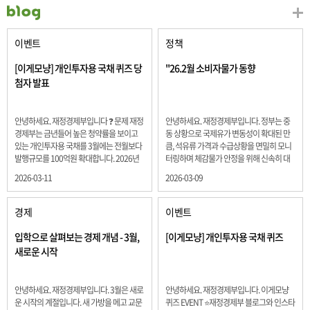
이벤트
정책
[이게모냥] 개인투자용 국채 퀴즈 당
"26.2월 소비자물가 동향
첨자 발표
안녕하세요. 재정경제부입니다 ❓ 문제 재정
안녕하세요. 재정경제부입니다. 정부는 중
경제부는 금년들어 높은 청약률을 보이고
동 상황으로 국제유가 변동성이 확대된 만
있는 개인투자용 국채를 3월에는 전월보다
큼, 석유류 가격과 수급상황을 면밀히 모니
발행규모를 100억원 확대합니다. 2026년
터링하며 체감물가 안정을 위해 신속히 대
3월에 발행 예정인 ⎾개인투자용 국채⏌는
응할 계획 2월 소비자 물가는 2.0% 상승 식
2026-03-11
2026-03-09
5년물 600억원, 10년물 900억원, 20년물
료품과 에너지를 제외하고 추세적 흐름을
300억원입니다. 그렇다면 3월 개인투자용
보여주는 근원물가는 2.3% 상승 향후 지정
국채의 총 발행 예정 금액은 얼마일까요??
학적 요인, 기상여건 등 불확실성이 있는 만
경제
이벤트
보기 ① 1,600억원 ② 1,700억원 ③ 1,800
큼, 정부는 체감물가 안정을 위해 총력을 다
억원 ④ 2,000억원 정답 : 1,800억원 참여해
할 계획입니다. 특히, 최근 중동 상황으로 국
입학으로 살펴보는 경제 개념 - 3월,
[이게모냥] 개인투자용 국채 퀴즈
주신 모든 분들 감사합니다! 당첨자분들에
제유가 변동성이 확대된 만큼, 석유류 가격･
새로운 시작
게는 지난 이벤트 블로그 게시글에 비밀댓
수급 상황을 면밀히 모니터링하고 석유류
글 혹은 인스타그램 개별 DM으로 폼링크를
가격 안정을 위해 신속히 대응할 방침입니
전달드립니다.
다.
안녕하세요. 재정경제부입니다. 3월은 새로
안녕하세요. 재정경제부입니다. 이게모냥
운 시작의 계절입니다. 새 가방을 메고 교문
퀴즈 EVENT ⭐재정경제부 블로그와 인스타