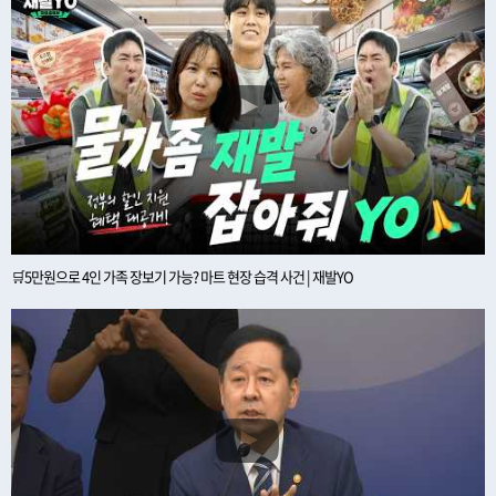
🛒5만원으로 4인 가족 장보기 가능? 마트 현장 습격 사건 | 재발YO