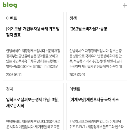
이벤트
정책
[이게모냥] 개인투자용 국채 퀴즈 당
"26.2월 소비자물가 동향
첨자 발표
안녕하세요. 재정경제부입니다 ❓ 문제 재정
안녕하세요. 재정경제부입니다. 정부는 중
경제부는 금년들어 높은 청약률을 보이고
동 상황으로 국제유가 변동성이 확대된 만
있는 개인투자용 국채를 3월에는 전월보다
큼, 석유류 가격과 수급상황을 면밀히 모니
발행규모를 100억원 확대합니다. 2026년
터링하며 체감물가 안정을 위해 신속히 대
3월에 발행 예정인 ⎾개인투자용 국채⏌는
응할 계획 2월 소비자 물가는 2.0% 상승 식
2026-03-11
2026-03-09
5년물 600억원, 10년물 900억원, 20년물
료품과 에너지를 제외하고 추세적 흐름을
300억원입니다. 그렇다면 3월 개인투자용
보여주는 근원물가는 2.3% 상승 향후 지정
국채의 총 발행 예정 금액은 얼마일까요??
학적 요인, 기상여건 등 불확실성이 있는 만
경제
이벤트
보기 ① 1,600억원 ② 1,700억원 ③ 1,800
큼, 정부는 체감물가 안정을 위해 총력을 다
억원 ④ 2,000억원 정답 : 1,800억원 참여해
할 계획입니다. 특히, 최근 중동 상황으로 국
입학으로 살펴보는 경제 개념 - 3월,
[이게모냥] 개인투자용 국채 퀴즈
주신 모든 분들 감사합니다! 당첨자분들에
제유가 변동성이 확대된 만큼, 석유류 가격･
새로운 시작
게는 지난 이벤트 블로그 게시글에 비밀댓
수급 상황을 면밀히 모니터링하고 석유류
글 혹은 인스타그램 개별 DM으로 폼링크를
가격 안정을 위해 신속히 대응할 방침입니
전달드립니다.
다.
안녕하세요. 재정경제부입니다. 3월은 새로
안녕하세요. 재정경제부입니다. 이게모냥
운 시작의 계절입니다. 새 가방을 메고 교문
퀴즈 EVENT ⭐재정경제부 블로그와 인스타