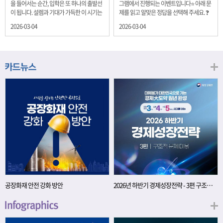
을 들어서는 순간, 입학은 또 하나의 출발선
그램에서 진행되는 이벤트입니다⭐ 아래 문
이 됩니다. 설렘과 기대가 가득한 이 시기는
제를 읽고 알맞은 정답을 선택해 주세요. ❓
단순히 학년이 올라가는 시간이 아니라, 미
문제 재정경제부는 금년들어 높은 청약률
2026-03-04
2026-03-04
래를 준비하는 첫 걸음이기도 합니다. 입학
을 보이고 있는 개인투자용 국채를 3월에는
이라는 순간을 경제의 시각으로 바라보면,
전월보다 발행규모를 100억원 확대합니다.
우리는 한 가지 중요한 개념을 떠올릴 수 있
2026년 3월에 발행 예정인 ⎾개인투자용
습니다. 바로 ‘인적자본(Human Capital)’입
국채⏌는 5년물 600억원, 10년물 900억원,
니다. 배움이 쌓이는 시간, 인적자본 학교에
20년물 300억원입니다. 그렇다면 3월 개인
서의 시간은 지식과 경험을 차곡차곡 쌓아
투자용 국채의 총 발행 예정 금액은 얼마일
가는 과정입니다. 수업을 통해 배우는 전공
까요?? 보기 ① 1,600억원 ② 1,700억원 ③
지식, 친구들과의 협업, 다양한 활동 속에서
1,800억원 ④ 2,000억원 이벤트 안내 응모
얻는 문제 해결 경험은 모두 개인의 역량으
기간: 2026년 3월 4일(수) ~ 3월 9일(월) 경
로 축적됩니다. 경제학에서는 이.......
품: 커피쿠폰 (60명) 참여.......
공장화재 안전 강화 방안
2026년 하반기 경제성장전략 - 3편 구조적 문제 대응