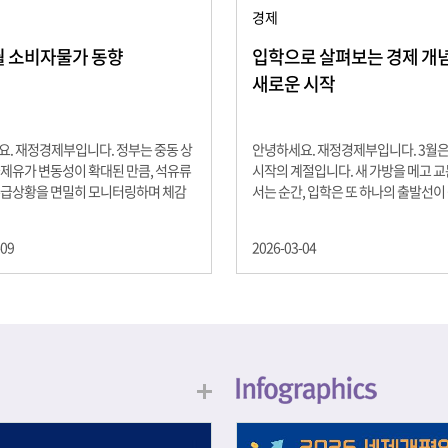
경제
2월 소비자물가 동향
입학으로 살펴보는 경제 개념 -
새로운 시작
. 재정경제부입니다. 정부는 중동 상
안녕하세요. 재정경제부입니다. 3월
제유가 변동성이 확대된 만큼, 석유류
시작의 계절입니다. 새 가방을 메고 
수급상황을 면밀히 모니터링하며 체감
서는 순간, 입학은 또 하나의 출발선이
을 위해 신속히 대응할 계획 2월 소비
설렘과 기대가 가득한 이 시기는 단순
 2.0% 상승 식료품과 에너지를 제외하
올라가는 시간이 아니라, 미래를 준비
-09
2026-03-04
 흐름을 보여주는 근원물가는 2.3% 상
음이기도 합니다. 입학이라는 순간을 
지정학적 요인, 기상여건 등 불확실성이
각으로 바라보면, 우리는 한 가지 중
, 정부는 체감물가 안정을 위해 총력을
떠올릴 수 있습니다. 바로 ‘인적자본(H
입니다. 특히, 최근 중동 상황으로 국
Capital)’입니다. 배움이 쌓이는 시간
동성이 확대된 만큼, 석유류 가격･수
학교에서의 시간은 지식과 경험을 차
 면밀히 모니터링하고 석유류 가격 안
아가는 과정입니다. 수업을 통해 배우
 신속히 대응할 방침입니다.
식, 친구들과의 협업, 다양한 활동 속
문제 해결 경험은 모두 개인의 역량으
니다. 경제학에서는 이.......