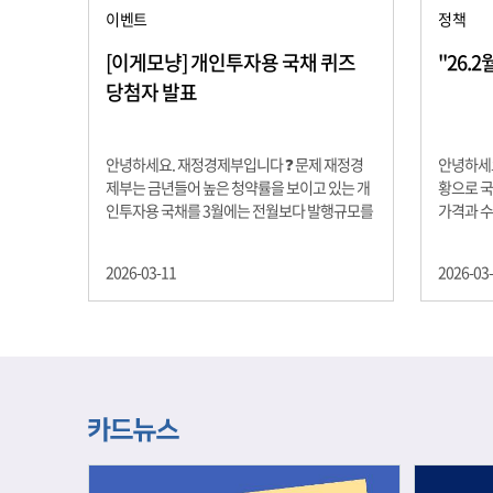
이벤트
정책
[이게모냥] 개인투자용 국채 퀴즈
"26.
당첨자 발표
안녕하세요. 재정경제부입니다 ❓ 문제 재정경
안녕하세요
제부는 금년들어 높은 청약률을 보이고 있는 개
황으로 국
인투자용 국채를 3월에는 전월보다 발행규모를
가격과 
100억원 확대합니다. 2026년 3월에 발행 예정
물가 안정
인 ⎾개인투자용 국채⏌는 5년물 600억원, 10
자 물가는
2026-03-11
2026-03
년물 900억원, 20년물 300억원입니다. 그렇다
고 추세적
면 3월 개인투자용 국채의 총 발행 예정 금액은
승 향후 
얼마일까요?? 보기 ① 1,600억원 ② 1,700억원
있는 만큼
③ 1,800억원 ④ 2,000억원 정답 : 1,800억원 참
다할 계획
여해 주신 모든 분들 감사합니다! 당첨자분들에
제유가 변
게는 지난 이벤트 블로그 게시글에 비밀댓글 혹
급 상황을
은 인스타그램 개별 DM으로 폼링크를 전달드립
정을 위해
니다.