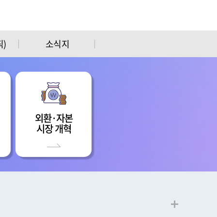
)
소식지
외환·자본
시장 개혁