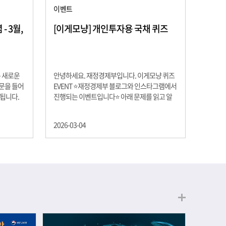
이벤트
 3월,
[이게모냥] 개인투자용 국채 퀴즈
은 새로운
안녕하세요. 재정경제부입니다. 이게모냥 퀴즈
교문을 들어
EVENT ⭐재정경제부 블로그와 인스타그램에서
 됩니다.
진행되는 이벤트입니다⭐ 아래 문제를 읽고 알
히 학년이
맞은 정답을 선택해 주세요. ❓ 문제 재정경제부
하는 첫 걸
는 금년들어 높은 청약률을 보이고 있는 개인투
2026-03-04
경제의 시
자용 국채를 3월에는 전월보다 발행규모를 100
요한 개념을
억원 확대합니다. 2026년 3월에 발행 예정인 ⎾
uman
개인투자용 국채⏌는 5년물 600억원, 10년물
, 인적자본
900억원, 20년물 300억원입니다. 그렇다면 3월
곡차곡 쌓
개인투자용 국채의 총 발행 예정 금액은 얼마일
는 전공 지
까요?? 보기 ① 1,600억원 ② 1,700억원 ③
에서 얻는
1,800억원 ④ 2,000억원 이벤트 안내 응모기간:
로 축적됩
2026년 3월 4일(수) ~ 3월 9일(월) 경품: 커피쿠
폰 (60명) 참여.......