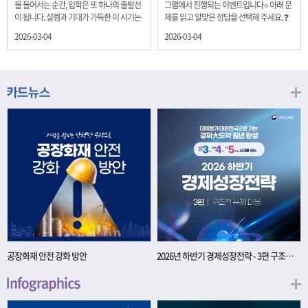
을 들어서는 순간, 입학은 또 하나의 출발선
그램에서 진행되는 이벤트입니다⭐ 아래 문
이 됩니다. 설렘과 기대가 가득한 이 시기는
제를 읽고 알맞은 정답을 선택해 주세요. ❓
단순히 학년이 올라가는 시간이 아니라, 미
문제 재정경제부는 금년들어 높은 청약률
2026-03-04
2026-03-04
래를 준비하는 첫 걸음이기도 합니다. 입학
을 보이고 있는 개인투자용 국채를 3월에는
이라는 순간을 경제의 시각으로 바라보면,
전월보다 발행규모를 100억원 확대합니다.
우리는 한 가지 중요한 개념을 떠올릴 수 있
2026년 3월에 발행 예정인 ⎾개인투자용
습니다. 바로 ‘인적자본(Human Capital)’입
국채⏌는 5년물 600억원, 10년물 900억원,
니다. 배움이 쌓이는 시간, 인적자본 학교에
20년물 300억원입니다. 그렇다면 3월 개인
서의 시간은 지식과 경험을 차곡차곡 쌓아
투자용 국채의 총 발행 예정 금액은 얼마일
가는 과정입니다. 수업을 통해 배우는 전공
까요?? 보기 ① 1,600억원 ② 1,700억원 ③
지식, 친구들과의 협업, 다양한 활동 속에서
1,800억원 ④ 2,000억원 이벤트 안내 응모
얻는 문제 해결 경험은 모두 개인의 역량으
기간: 2026년 3월 4일(수) ~ 3월 9일(월) 경
로 축적됩니다. 경제학에서는 이.......
품: 커피쿠폰 (60명) 참여.......
공장화재 안전 강화 방안
2026년 하반기 경제성장전략 - 3편 구조적 문제 대응