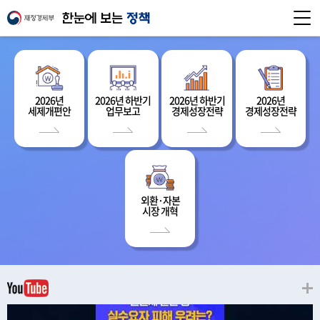
2026년
2026년 하반기
2026년 하반기
2026년
세제개편안
업무보고
경제성장전략
경제성장전략
외환·자본
시장 개혁