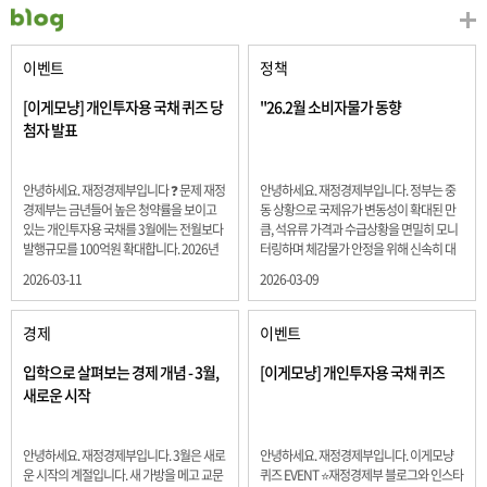
이벤트
정책
[이게모냥] 개인투자용 국채 퀴즈 당
"26.2월 소비자물가 동향
첨자 발표
안녕하세요. 재정경제부입니다 ❓ 문제 재정
안녕하세요. 재정경제부입니다. 정부는 중
경제부는 금년들어 높은 청약률을 보이고
동 상황으로 국제유가 변동성이 확대된 만
있는 개인투자용 국채를 3월에는 전월보다
큼, 석유류 가격과 수급상황을 면밀히 모니
발행규모를 100억원 확대합니다. 2026년
터링하며 체감물가 안정을 위해 신속히 대
3월에 발행 예정인 ⎾개인투자용 국채⏌는
응할 계획 2월 소비자 물가는 2.0% 상승 식
2026-03-11
2026-03-09
5년물 600억원, 10년물 900억원, 20년물
료품과 에너지를 제외하고 추세적 흐름을
300억원입니다. 그렇다면 3월 개인투자용
보여주는 근원물가는 2.3% 상승 향후 지정
국채의 총 발행 예정 금액은 얼마일까요??
학적 요인, 기상여건 등 불확실성이 있는 만
경제
이벤트
보기 ① 1,600억원 ② 1,700억원 ③ 1,800
큼, 정부는 체감물가 안정을 위해 총력을 다
억원 ④ 2,000억원 정답 : 1,800억원 참여해
할 계획입니다. 특히, 최근 중동 상황으로 국
입학으로 살펴보는 경제 개념 - 3월,
[이게모냥] 개인투자용 국채 퀴즈
주신 모든 분들 감사합니다! 당첨자분들에
제유가 변동성이 확대된 만큼, 석유류 가격･
새로운 시작
게는 지난 이벤트 블로그 게시글에 비밀댓
수급 상황을 면밀히 모니터링하고 석유류
글 혹은 인스타그램 개별 DM으로 폼링크를
가격 안정을 위해 신속히 대응할 방침입니
전달드립니다.
다.
안녕하세요. 재정경제부입니다. 3월은 새로
안녕하세요. 재정경제부입니다. 이게모냥
운 시작의 계절입니다. 새 가방을 메고 교문
퀴즈 EVENT ⭐재정경제부 블로그와 인스타