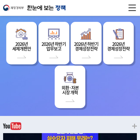
2026년
2026년 하반기
2026년 하반기
2026년
세제개편안
업무보고
경제성장전략
경제성장전략
외환·자본
시장 개혁