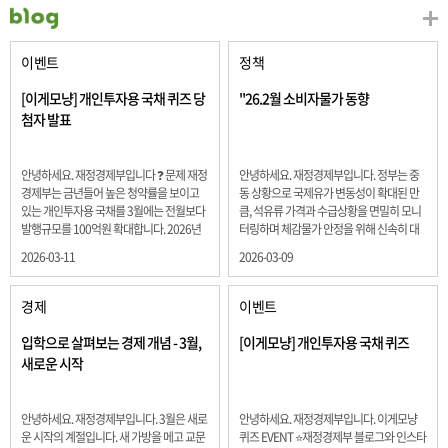
이벤트
정책
[이게모냥] 개인투자용 국채 퀴즈 당
"26.2월 소비자물가 동향
첨자 발표
안녕하세요. 재정경제부입니다 ❓ 문제 재정
안녕하세요. 재정경제부입니다. 정부는 중
경제부는 금년들어 높은 청약률을 보이고
동 상황으로 국제유가 변동성이 확대된 만
있는 개인투자용 국채를 3월에는 전월보다
큼, 석유류 가격과 수급상황을 면밀히 모니
발행규모를 100억원 확대합니다. 2026년
터링하며 체감물가 안정을 위해 신속히 대
3월에 발행 예정인 ⎾개인투자용 국채⏌는
응할 계획 2월 소비자 물가는 2.0% 상승 식
2026-03-11
2026-03-09
5년물 600억원, 10년물 900억원, 20년물
료품과 에너지를 제외하고 추세적 흐름을
300억원입니다. 그렇다면 3월 개인투자용
보여주는 근원물가는 2.3% 상승 향후 지정
국채의 총 발행 예정 금액은 얼마일까요??
학적 요인, 기상여건 등 불확실성이 있는 만
경제
이벤트
보기 ① 1,600억원 ② 1,700억원 ③ 1,800
큼, 정부는 체감물가 안정을 위해 총력을 다
억원 ④ 2,000억원 정답 : 1,800억원 참여해
할 계획입니다. 특히, 최근 중동 상황으로 국
입학으로 살펴보는 경제 개념 - 3월,
[이게모냥] 개인투자용 국채 퀴즈
주신 모든 분들 감사합니다! 당첨자분들에
제유가 변동성이 확대된 만큼, 석유류 가격･
새로운 시작
게는 지난 이벤트 블로그 게시글에 비밀댓
수급 상황을 면밀히 모니터링하고 석유류
글 혹은 인스타그램 개별 DM으로 폼링크를
가격 안정을 위해 신속히 대응할 방침입니
전달드립니다.
다.
안녕하세요. 재정경제부입니다. 3월은 새로
안녕하세요. 재정경제부입니다. 이게모냥
운 시작의 계절입니다. 새 가방을 메고 교문
퀴즈 EVENT ⭐재정경제부 블로그와 인스타