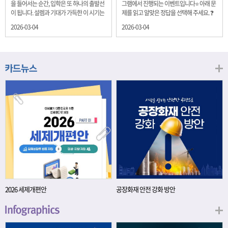
을 들어서는 순간, 입학은 또 하나의 출발선
그램에서 진행되는 이벤트입니다⭐ 아래 문
이 됩니다. 설렘과 기대가 가득한 이 시기는
제를 읽고 알맞은 정답을 선택해 주세요. ❓
단순히 학년이 올라가는 시간이 아니라, 미
문제 재정경제부는 금년들어 높은 청약률
2026-03-04
2026-03-04
래를 준비하는 첫 걸음이기도 합니다. 입학
을 보이고 있는 개인투자용 국채를 3월에는
이라는 순간을 경제의 시각으로 바라보면,
전월보다 발행규모를 100억원 확대합니다.
우리는 한 가지 중요한 개념을 떠올릴 수 있
2026년 3월에 발행 예정인 ⎾개인투자용
습니다. 바로 ‘인적자본(Human Capital)’입
국채⏌는 5년물 600억원, 10년물 900억원,
니다. 배움이 쌓이는 시간, 인적자본 학교에
20년물 300억원입니다. 그렇다면 3월 개인
서의 시간은 지식과 경험을 차곡차곡 쌓아
투자용 국채의 총 발행 예정 금액은 얼마일
가는 과정입니다. 수업을 통해 배우는 전공
까요?? 보기 ① 1,600억원 ② 1,700억원 ③
지식, 친구들과의 협업, 다양한 활동 속에서
1,800억원 ④ 2,000억원 이벤트 안내 응모
얻는 문제 해결 경험은 모두 개인의 역량으
기간: 2026년 3월 4일(수) ~ 3월 9일(월) 경
로 축적됩니다. 경제학에서는 이.......
품: 커피쿠폰 (60명) 참여.......
2026 세제개편안
공장화재 안전 강화 방안