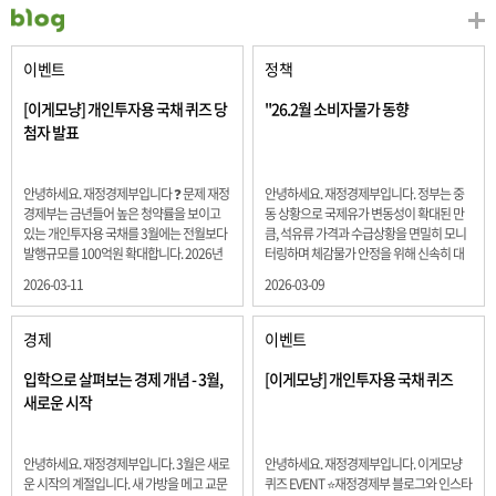
이벤트
정책
[이게모냥] 개인투자용 국채 퀴즈 당
"26.2월 소비자물가 동향
첨자 발표
안녕하세요. 재정경제부입니다 ❓ 문제 재정
안녕하세요. 재정경제부입니다. 정부는 중
경제부는 금년들어 높은 청약률을 보이고
동 상황으로 국제유가 변동성이 확대된 만
있는 개인투자용 국채를 3월에는 전월보다
큼, 석유류 가격과 수급상황을 면밀히 모니
발행규모를 100억원 확대합니다. 2026년
터링하며 체감물가 안정을 위해 신속히 대
3월에 발행 예정인 ⎾개인투자용 국채⏌는
응할 계획 2월 소비자 물가는 2.0% 상승 식
2026-03-11
2026-03-09
5년물 600억원, 10년물 900억원, 20년물
료품과 에너지를 제외하고 추세적 흐름을
300억원입니다. 그렇다면 3월 개인투자용
보여주는 근원물가는 2.3% 상승 향후 지정
국채의 총 발행 예정 금액은 얼마일까요??
학적 요인, 기상여건 등 불확실성이 있는 만
경제
이벤트
보기 ① 1,600억원 ② 1,700억원 ③ 1,800
큼, 정부는 체감물가 안정을 위해 총력을 다
억원 ④ 2,000억원 정답 : 1,800억원 참여해
할 계획입니다. 특히, 최근 중동 상황으로 국
입학으로 살펴보는 경제 개념 - 3월,
[이게모냥] 개인투자용 국채 퀴즈
주신 모든 분들 감사합니다! 당첨자분들에
제유가 변동성이 확대된 만큼, 석유류 가격･
새로운 시작
게는 지난 이벤트 블로그 게시글에 비밀댓
수급 상황을 면밀히 모니터링하고 석유류
글 혹은 인스타그램 개별 DM으로 폼링크를
가격 안정을 위해 신속히 대응할 방침입니
전달드립니다.
다.
안녕하세요. 재정경제부입니다. 3월은 새로
안녕하세요. 재정경제부입니다. 이게모냥
운 시작의 계절입니다. 새 가방을 메고 교문
퀴즈 EVENT ⭐재정경제부 블로그와 인스타