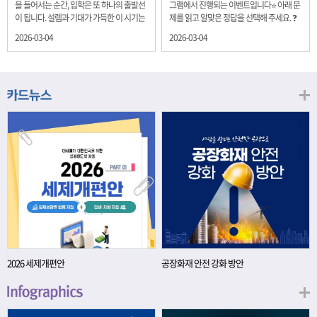
을 들어서는 순간, 입학은 또 하나의 출발선
그램에서 진행되는 이벤트입니다⭐ 아래 문
이 됩니다. 설렘과 기대가 가득한 이 시기는
제를 읽고 알맞은 정답을 선택해 주세요. ❓
단순히 학년이 올라가는 시간이 아니라, 미
문제 재정경제부는 금년들어 높은 청약률
2026-03-04
2026-03-04
래를 준비하는 첫 걸음이기도 합니다. 입학
을 보이고 있는 개인투자용 국채를 3월에는
이라는 순간을 경제의 시각으로 바라보면,
전월보다 발행규모를 100억원 확대합니다.
우리는 한 가지 중요한 개념을 떠올릴 수 있
2026년 3월에 발행 예정인 ⎾개인투자용
습니다. 바로 ‘인적자본(Human Capital)’입
국채⏌는 5년물 600억원, 10년물 900억원,
니다. 배움이 쌓이는 시간, 인적자본 학교에
20년물 300억원입니다. 그렇다면 3월 개인
서의 시간은 지식과 경험을 차곡차곡 쌓아
투자용 국채의 총 발행 예정 금액은 얼마일
가는 과정입니다. 수업을 통해 배우는 전공
까요?? 보기 ① 1,600억원 ② 1,700억원 ③
지식, 친구들과의 협업, 다양한 활동 속에서
1,800억원 ④ 2,000억원 이벤트 안내 응모
얻는 문제 해결 경험은 모두 개인의 역량으
기간: 2026년 3월 4일(수) ~ 3월 9일(월) 경
로 축적됩니다. 경제학에서는 이.......
품: 커피쿠폰 (60명) 참여.......
2026 세제개편안
공장화재 안전 강화 방안