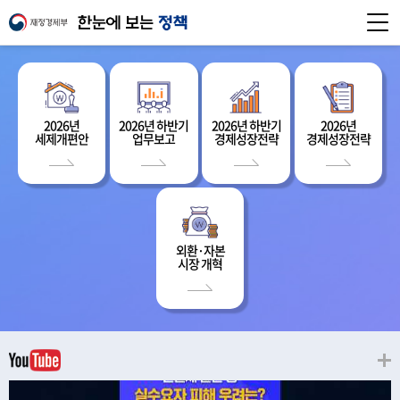
2026년
2026년 하반기
2026년 하반기
2026년
세제개편안
업무보고
경제성장전략
경제성장전략
외환·자본
시장 개혁