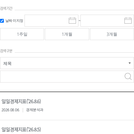
검색기간
검색
검색
날짜 미지정
~
시
종
기간 시작
기간 종료
작
료
일
일
일
일
1주일
1개월
3개월
선
선
택
택
달
달
검색구분
력
력
제목
검색구분 - 검색어 입
검색
력
구분 선택
일일경제지표('26.8.6)
2026.08.06.
경제분석과
일일경제지표('26.8.5)