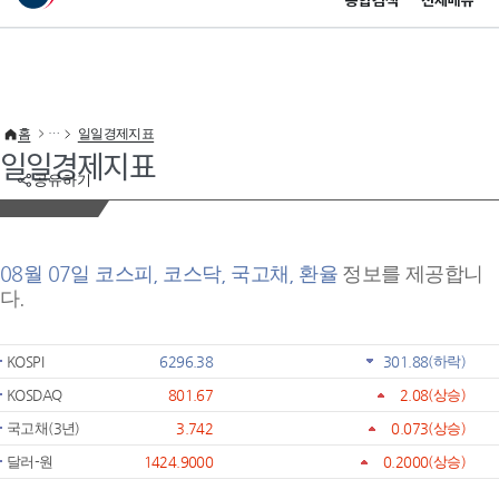
통합검색
전체메뉴
이 누리집은 대한민국 공식 전자정부 누리집입니다.
바로가기 메뉴
홈
일일경제지표
일일경제지표
공유하기
08월 07일 코스피, 코스닥, 국고채, 환율
정보를 제공합니
다.
KOSPI
6296.38
301.88
(하락)
KOSDAQ
801.67
2.08
(상승)
국고채(3년)
3.742
0.073
(상승)
달러-원
1424.9000
0.2000
(상승)