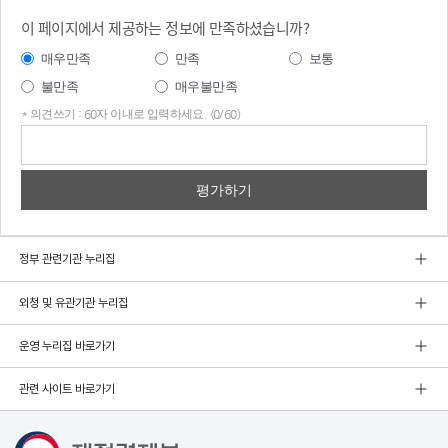
이 페이지에서 제공하는 정보에 만족하셨습니까?
매우만족
만족
보통
불만족
매우불만족
* 의견쓰기 : 60자 이내로 입력하세요. (0/60)
의견
쓰기
정부 관련기관 누리집
외청 및 유관기관 누리집
운영 누리집 바로가기
관련 사이트 바로가기