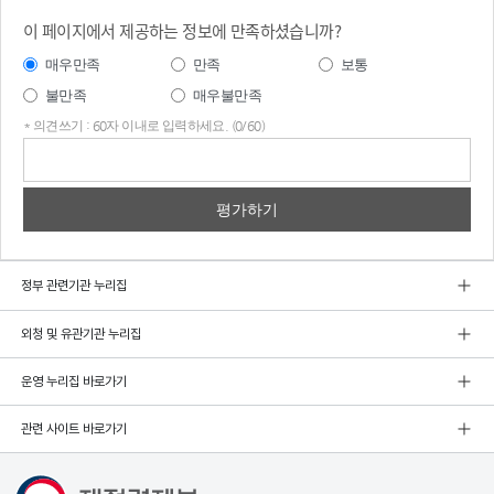
이 페이지에서 제공하는 정보에 만족하셨습니까?
매우만족
만족
보통
불만족
매우불만족
* 의견쓰기 : 60자 이내로 입력하세요. (0/60)
의견
쓰기
정부 관련기관 누리집
외청 및 유관기관 누리집
운영 누리집 바로가기
관련 사이트 바로가기