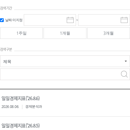
검색기간
검색
검색
날짜 미지정
~
시
종
기간 시작
기간 종료
작
료
일
일
일
일
1주일
1개월
3개월
선
선
택
택
달
달
검색구분
력
력
제목
검색구분 - 검색어 입
검색
력
구분 선택
일일경제지표('26.8.6)
2026.08.06.
경제분석과
일일경제지표('26.8.5)