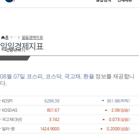
통합검색
전체메뉴
이 누리집은 대한민국 공식 전자정부 누리집입니다.
바로가기 메뉴
홈
일일경제지표
일일경제지표
공유하기
08월 07일 코스피, 코스닥, 국고채, 환율
정보를 제공합니
다.
KOSPI
6296.38
301.88
(하락)
KOSDAQ
801.67
2.08
(상승)
국고채(3년)
3.742
0.073
(상승)
달러-원
1424.9000
0.2000
(상승)