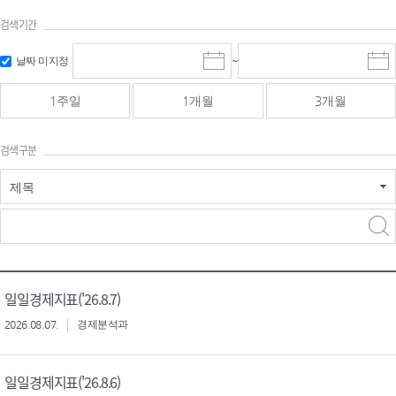
검색기간
검색
검색
날짜 미지정
~
시
종
기간 시작
기간 종료
작
료
일
일
일
일
1주일
1개월
3개월
선
선
택
택
달
달
검색구분
력
력
제목
검색구분 - 검색어 입
검색
력
구분 선택
일일경제지표('26.8.7)
2026.08.07.
경제분석과
일일경제지표('26.8.6)