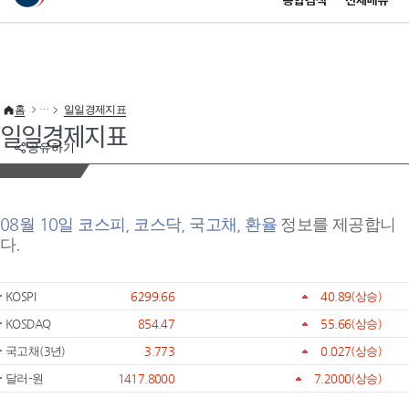
통합검색
전체메뉴
이 누리집은 대한민국 공식 전자정부 누리집입니다.
바로가기 메뉴
홈
일일경제지표
일일경제지표
공유하기
08월 10일 코스피, 코스닥, 국고채, 환율
정보를 제공합니
다.
KOSPI
6299.66
40.89
(상승)
KOSDAQ
854.47
55.66
(상승)
국고채(3년)
3.773
0.027
(상승)
달러-원
1417.8000
7.2000
(상승)