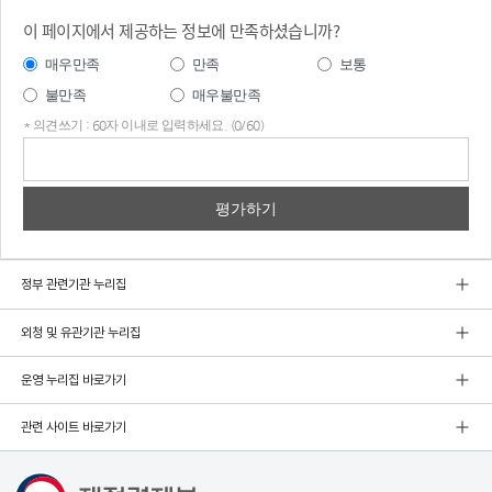
이 페이지에서 제공하는 정보에 만족하셨습니까?
매우만족
만족
보통
불만족
매우불만족
* 의견쓰기 : 60자 이내로 입력하세요. (0/60)
의견
쓰기
정부 관련기관 누리집
외청 및 유관기관 누리집
운영 누리집 바로가기
관련 사이트 바로가기