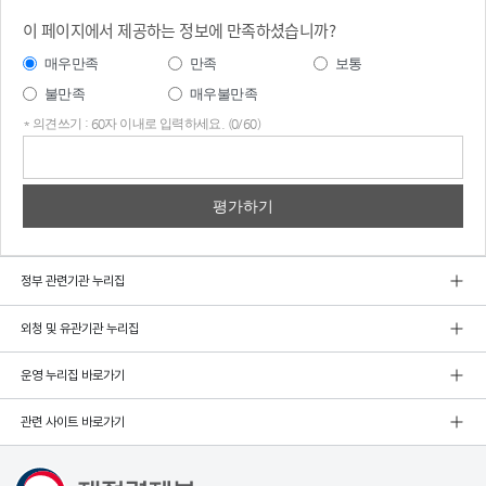
이 페이지에서 제공하는 정보에 만족하셨습니까?
매우만족
만족
보통
불만족
매우불만족
* 의견쓰기 : 60자 이내로 입력하세요. (0/60)
의견
쓰기
정부 관련기관 누리집
외청 및 유관기관 누리집
운영 누리집 바로가기
관련 사이트 바로가기