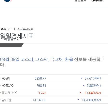
통합검색
전체메뉴
이 누리집은 대한민국 공식 전자정부 누리집입니다.
바로가기 메뉴
홈
일일경제지표
일일경제지표
공유하기
08월 08일 코스피, 코스닥, 국고채, 환율
정보를 제공합니
다.
KOSPI
6258.77
37.61
(하락)
KOSDAQ
798.81
2.86
(하락)
국고채(3년)
3.746
0.004
(상승)
달러-원
1410.6000
13.2000
(하락)