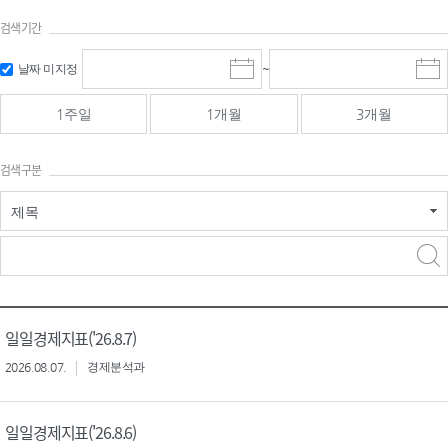
검색기간
검색
검색
날짜 미지정
~
시
종
기간 시작
기간 종료
작
료
일
일
일
일
1주일
1개월
3개월
선
선
택
택
달
달
검색구분
력
력
제목
검색구분 - 검색어 입
검색
력
구분 선택
일일경제지표('26.8.7)
2026.08.07.
경제분석과
일일경제지표('26.8.6)