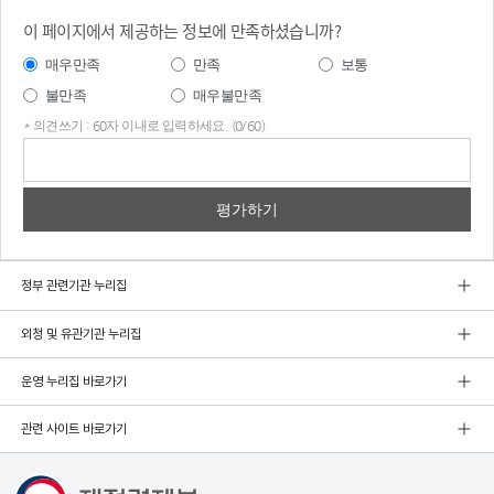
이 페이지에서 제공하는 정보에 만족하셨습니까?
매우만족
만족
보통
불만족
매우불만족
* 의견쓰기 : 60자 이내로 입력하세요. (0/60)
의견
쓰기
정부 관련기관 누리집
외청 및 유관기관 누리집
운영 누리집 바로가기
관련 사이트 바로가기