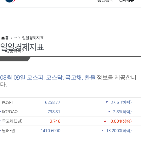
통합검색
전체메뉴
이 누리집은 대한민국 공식 전자정부 누리집입니다.
바로가기 메뉴
홈
일일경제지표
일일경제지표
공유하기
08월 09일 코스피, 코스닥, 국고채, 환율
정보를 제공합니
다.
KOSPI
6258.77
37.61
(하락)
KOSDAQ
798.81
2.86
(하락)
국고채(3년)
3.746
0.004
(상승)
달러-원
1410.6000
13.2000
(하락)