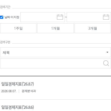
검색기간
검색
검색
날짜 미지정
~
시
종
기간 시작
기간 종료
작
료
일
일
일
일
1주일
1개월
3개월
선
선
택
택
달
달
검색구분
력
력
제목
검색구분 - 검색어 입
검색
력
구분 선택
일일경제지표('26.8.7)
2026.08.07.
경제분석과
일일경제지표('26.8.6)