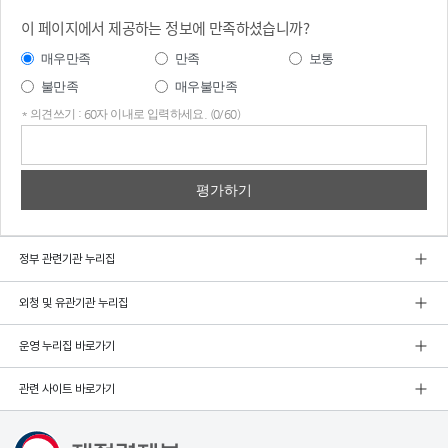
이 페이지에서 제공하는 정보에 만족하셨습니까?
매우만족
만족
보통
불만족
매우불만족
* 의견쓰기 : 60자 이내로 입력하세요. (0/60)
의견
쓰기
정부 관련기관 누리집
외청 및 유관기관 누리집
운영 누리집 바로가기
관련 사이트 바로가기