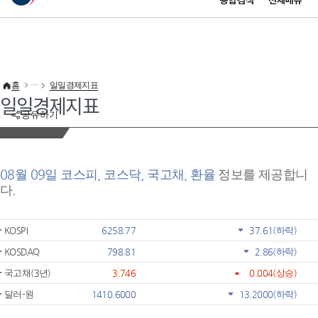
통합검색
전체메뉴
이 누리집은 대한민국 공식 전자정부 누리집입니다.
바로가기 메뉴
홈
일일경제지표
일일경제지표
공유하기
08월 09일 코스피, 코스닥, 국고채, 환율
정보를 제공합니
다.
KOSPI
6258.77
37.61
(하락)
KOSDAQ
798.81
2.86
(하락)
국고채(3년)
3.746
0.004
(상승)
달러-원
1410.6000
13.2000
(하락)