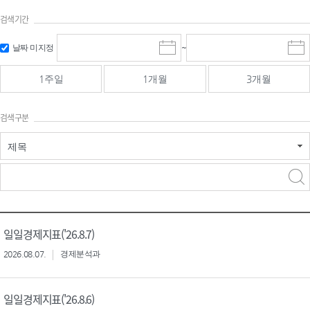
검색기간
검색
검색
날짜 미지정
~
시
종
기간 시작
기간 종료
작
료
일
일
일
일
1주일
1개월
3개월
선
선
택
택
달
달
검색구분
력
력
제목
검색구분 - 검색어 입
검색
력
구분 선택
일일경제지표('26.8.7)
2026.08.07.
경제분석과
일일경제지표('26.8.6)