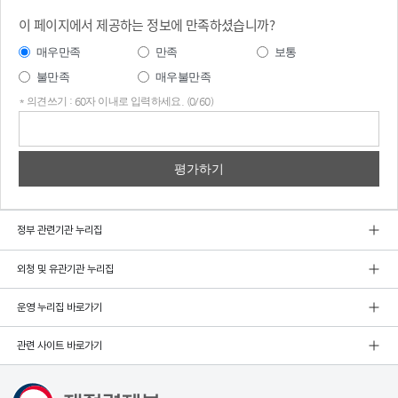
이 페이지에서 제공하는 정보에 만족하셨습니까?
매우만족
만족
보통
불만족
매우불만족
* 의견쓰기 : 60자 이내로 입력하세요. (0/60)
의견
쓰기
정부 관련기관 누리집
외청 및 유관기관 누리집
운영 누리집 바로가기
관련 사이트 바로가기