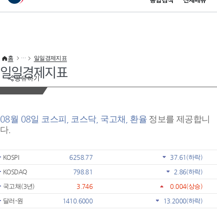
통합검색
전체메뉴
이 누리집은 대한민국 공식 전자정부 누리집입니다.
바로가기 메뉴
홈
일일경제지표
일일경제지표
공유하기
08월 08일 코스피, 코스닥, 국고채, 환율
정보를 제공합니
다.
KOSPI
6258.77
37.61
(하락)
KOSDAQ
798.81
2.86
(하락)
국고채(3년)
3.746
0.004
(상승)
달러-원
1410.6000
13.2000
(하락)