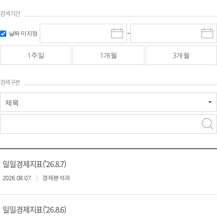
검색기간
검색
검색
날짜 미지정
~
시
종
기간 시작
기간 종료
작
료
일
일
일
일
1주일
1개월
3개월
선
선
택
택
달
달
검색구분
력
력
제목
검색구분 - 검색어 입
검색
력
구분 선택
일일경제지표('26.8.7)
2026.08.07.
경제분석과
일일경제지표('26.8.6)