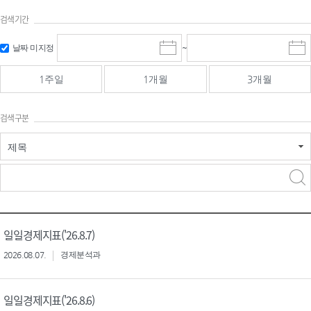
검색기간
검색
검색
날짜 미지정
~
시
종
기간 시작
기간 종료
작
료
일
일
일
일
1주일
1개월
3개월
선
선
택
택
달
달
검색구분
력
력
제목
검색구분 - 검색어 입
검색
력
구분 선택
일일경제지표('26.8.7)
2026.08.07.
경제분석과
일일경제지표('26.8.6)