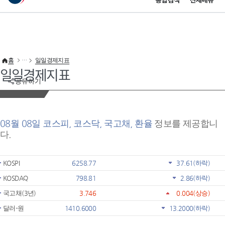
통합검색
전체메뉴
이 누리집은 대한민국 공식 전자정부 누리집입니다.
바로가기 메뉴
홈
일일경제지표
일일경제지표
공유하기
08월 08일 코스피, 코스닥, 국고채, 환율
정보를 제공합니
다.
KOSPI
6258.77
37.61
(하락)
KOSDAQ
798.81
2.86
(하락)
국고채(3년)
3.746
0.004
(상승)
달러-원
1410.6000
13.2000
(하락)