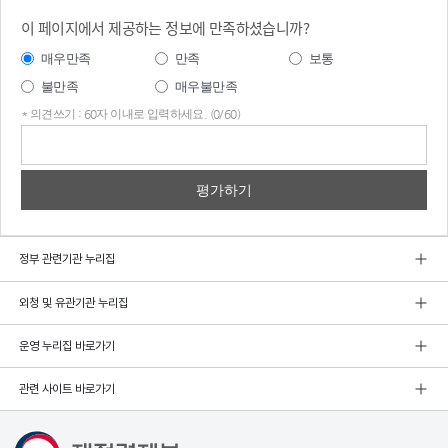
이 페이지에서 제공하는 정보에 만족하셨습니까?
매우만족
만족
보통
불만족
매우불만족
* 의견쓰기 : 60자 이내로 입력하세요. (0/60)
의견
쓰기
정부 관련기관 누리집
외청 및 유관기관 누리집
운영 누리집 바로가기
관련 사이트 바로가기