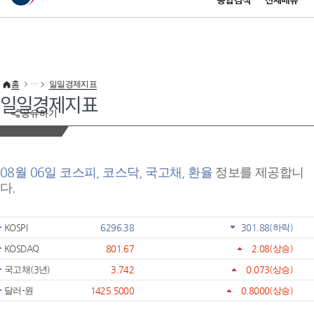
통합검색
전체메뉴
이 누리집은 대한민국 공식 전자정부 누리집입니다.
바로가기 메뉴
홈
일일경제지표
일일경제지표
공유하기
08월 06일 코스피, 코스닥, 국고채, 환율
정보를 제공합니
다.
KOSPI
6296.38
301.88
(하락)
KOSDAQ
801.67
2.08
(상승)
국고채(3년)
3.742
0.073
(상승)
달러-원
1425.5000
0.8000
(상승)