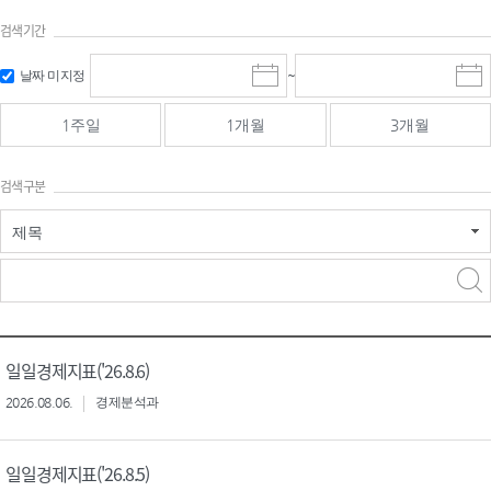
검색기간
검색
검색
날짜 미지정
~
시
종
기간 시작
기간 종료
작
료
일
일
일
일
1주일
1개월
3개월
선
선
택
택
달
달
검색구분
력
력
제목
검색구분 - 검색어 입
검색
력
구분 선택
일일경제지표('26.8.6)
2026.08.06.
경제분석과
일일경제지표('26.8.5)