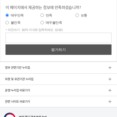
이 페이지에서 제공하는 정보에 만족하셨습니까?
매우만족
만족
보통
불만족
매우불만족
* 의견쓰기 : 60자 이내로 입력하세요. (0/60)
의견
쓰기
정부 관련기관 누리집
외청 및 유관기관 누리집
운영 누리집 바로가기
관련 사이트 바로가기