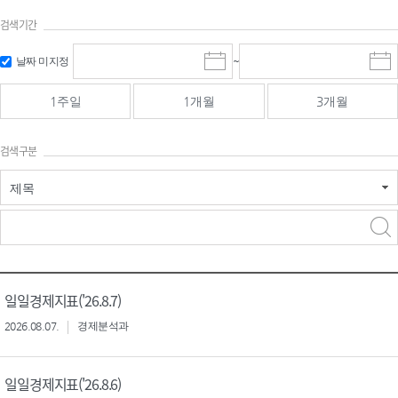
검색기간
검색
검색
날짜 미지정
~
시
종
기간 시작
기간 종료
작
료
일
일
일
일
1주일
1개월
3개월
선
선
택
택
달
달
검색구분
력
력
제목
검색구분 - 검색어 입
검색
력
구분 선택
일일경제지표('26.8.7)
2026.08.07.
경제분석과
일일경제지표('26.8.6)