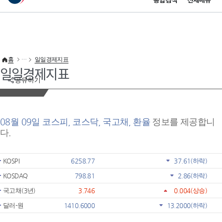
통합검색
전체메뉴
이 누리집은 대한민국 공식 전자정부 누리집입니다.
바로가기 메뉴
홈
일일경제지표
일일경제지표
공유하기
08월 09일 코스피, 코스닥, 국고채, 환율
정보를 제공합니
다.
KOSPI
6258.77
37.61
(하락)
KOSDAQ
798.81
2.86
(하락)
국고채(3년)
3.746
0.004
(상승)
달러-원
1410.6000
13.2000
(하락)