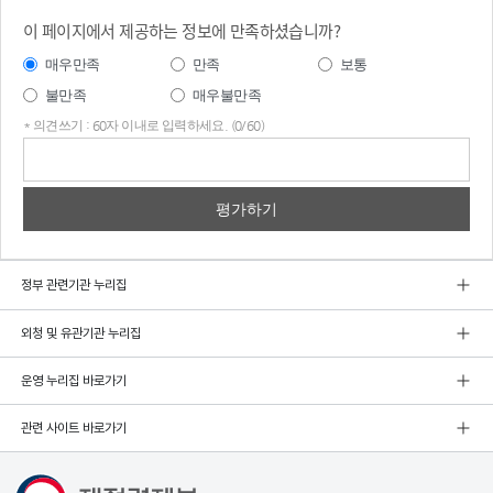
이 페이지에서 제공하는 정보에 만족하셨습니까?
매우만족
만족
보통
불만족
매우불만족
* 의견쓰기 : 60자 이내로 입력하세요. (0/60)
의견
쓰기
정부 관련기관 누리집
외청 및 유관기관 누리집
운영 누리집 바로가기
관련 사이트 바로가기