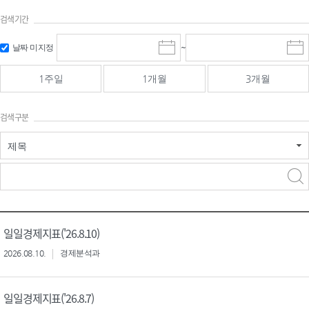
검색기간
검색
검색
날짜 미지정
~
시
종
기간 시작
기간 종료
작
료
일
일
일
일
1주일
1개월
3개월
선
선
택
택
달
달
검색구분
력
력
제목
검색구분 - 검색어 입
검색
력
구분 선택
일일경제지표('26.8.10)
2026.08.10.
경제분석과
일일경제지표('26.8.7)