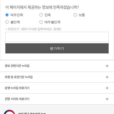
이 페이지에서 제공하는 정보에 만족하셨습니까?
매우만족
만족
보통
불만족
매우불만족
* 의견쓰기 : 60자 이내로 입력하세요. (0/60)
의견
쓰기
정부 관련기관 누리집
외청 및 유관기관 누리집
운영 누리집 바로가기
관련 사이트 바로가기