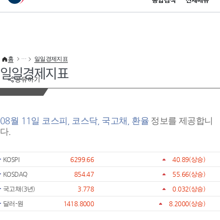
통합검색
전체메뉴
이 누리집은 대한민국 공식 전자정부 누리집입니다.
바로가기 메뉴
홈
일일경제지표
일일경제지표
공유하기
08월 11일 코스피, 코스닥, 국고채, 환율
정보를 제공합니
다.
KOSPI
6299.66
40.89
(상승)
KOSDAQ
854.47
55.66
(상승)
국고채(3년)
3.778
0.032
(상승)
달러-원
1418.8000
8.2000
(상승)