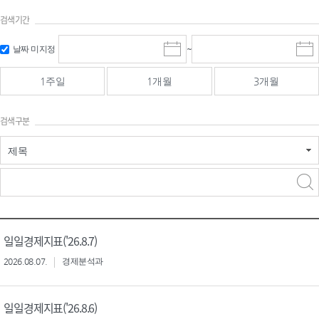
검색기간
검색
검색
날짜 미지정
~
시
종
기간 시작
기간 종료
작
료
일
일
일
일
1주일
1개월
3개월
선
선
택
택
달
달
검색구분
력
력
제목
검색구분 - 검색어 입
검색
력
구분 선택
일일경제지표('26.8.7)
2026.08.07.
경제분석과
일일경제지표('26.8.6)