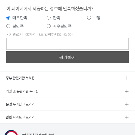
이 페이지에서 제공하는 정보에 만족하셨습니까?
매우만족
만족
보통
불만족
매우불만족
* 의견쓰기 : 60자 이내로 입력하세요. (0/60)
의견
쓰기
정부 관련기관 누리집
외청 및 유관기관 누리집
운영 누리집 바로가기
관련 사이트 바로가기