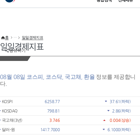
통합검색
전체메뉴
이 누리집은 대한민국 공식 전자정부 누리집입니다.
바로가기 메뉴
홈
일일경제지표
일일경제지표
공유하기
08월 08일 코스피, 코스닥, 국고채, 환율
정보를 제공합니
다.
KOSPI
6258.77
37.61
(하락)
KOSDAQ
798.81
2.86
(하락)
국고채(3년)
3.746
0.004
(상승)
달러-원
1417.7000
6.1000
(하락)