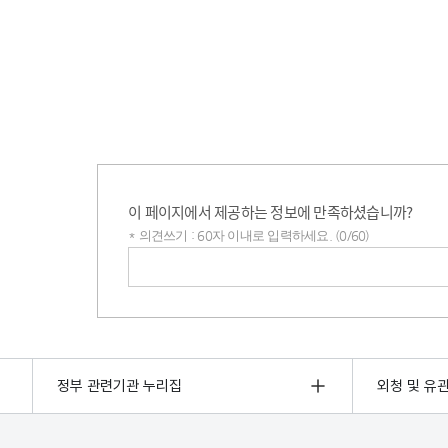
이 페이지에서 제공하는 정보에 만족하셨습니까?
* 의견쓰기 : 60자 이내로 입력하세요. (0/60)
의견쓰기
정부 관련기관 누리집
외청 및 유