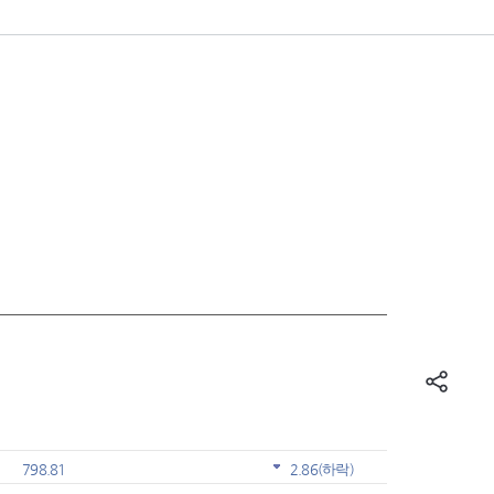
798.81
2.86
(하락)