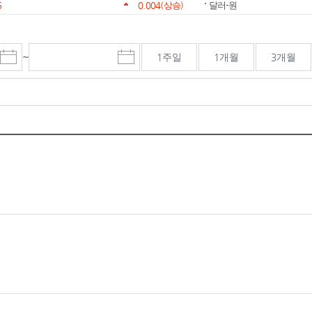
6
0.004
(상승)
달러-원
~
1주일
1개월
3개월
시
종
검색기간 종료일
작
료
일
일
선
선
택
택
달
달
력
력