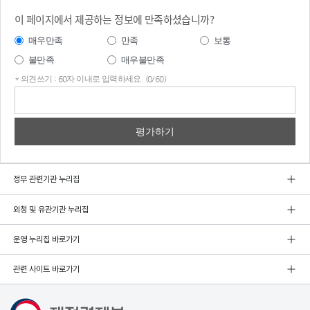
이 페이지에서 제공하는 정보에 만족하셨습니까?
매우만족
만족
보통
불만족
매우불만족
* 의견쓰기 : 60자 이내로 입력하세요. (0/60)
의견
쓰기
정부 관련기관 누리집
외청 및 유관기관 누리집
운영 누리집 바로가기
관련 사이트 바로가기