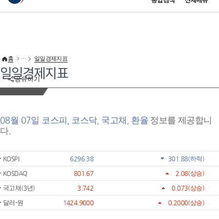
통합검색
전체메뉴
이 누리집은 대한민국 공식 전자정부 누리집입니다.
바로가기 메뉴
홈
일일경제지표
일일경제지표
공유하기
08월 07일 코스피, 코스닥, 국고채, 환율
정보를 제공합니
다.
KOSPI
6296.38
301.88
(하락)
KOSDAQ
801.67
2.08
(상승)
국고채(3년)
3.742
0.073
(상승)
달러-원
1424.9000
0.2000
(상승)