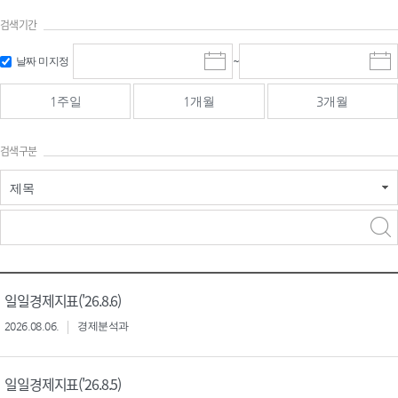
검색기간
검색
검색
날짜 미지정
~
시
종
기간 시작
기간 종료
작
료
일
일
일
일
1주일
1개월
3개월
선
선
택
택
달
달
검색구분
력
력
제목
검색구분 - 검색어 입
검색
력
구분 선택
일일경제지표('26.8.6)
2026.08.06.
경제분석과
일일경제지표('26.8.5)