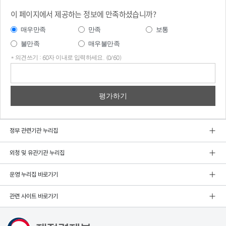
이 페이지에서 제공하는 정보에 만족하셨습니까?
매우만족
만족
보통
불만족
매우불만족
* 의견쓰기 : 60자 이내로 입력하세요. (0/60)
의견
쓰기
정부 관련기관 누리집
외청 및 유관기관 누리집
운영 누리집 바로가기
관련 사이트 바로가기