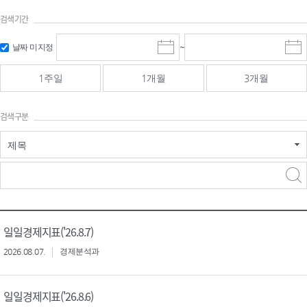
검색기간
검색
검색
날짜 미지정
~
시
종
기간 시작
기간 종료
작
료
일
일
일
일
1주일
1개월
3개월
선
선
택
택
달
달
검색구분
력
력
제목
검색구분 - 검색어 입
검색
력
구분 선택
일일경제지표('26.8.7)
2026.08.07.
경제분석과
일일경제지표('26.8.6)