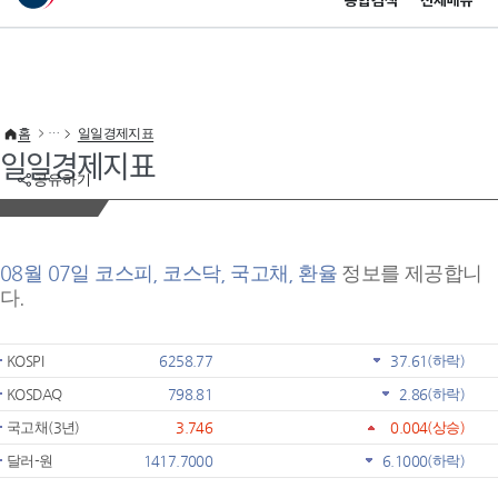
통합검색
전체메뉴
이 누리집은 대한민국 공식 전자정부 누리집입니다.
바로가기 메뉴
홈
일일경제지표
일일경제지표
공유하기
08월 07일 코스피, 코스닥, 국고채, 환율
정보를 제공합니
다.
KOSPI
6258.77
37.61
(하락)
KOSDAQ
798.81
2.86
(하락)
국고채(3년)
3.746
0.004
(상승)
달러-원
1417.7000
6.1000
(하락)