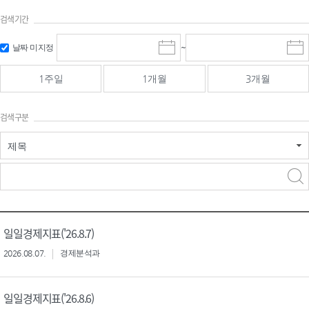
검색기간
검색
검색
날짜 미지정
~
시
종
기간 시작
기간 종료
작
료
일
일
일
일
1주일
1개월
3개월
선
선
택
택
달
달
검색구분
력
력
제목
검색구분 - 검색어 입
검색
력
구분 선택
일일경제지표('26.8.7)
2026.08.07.
경제분석과
일일경제지표('26.8.6)