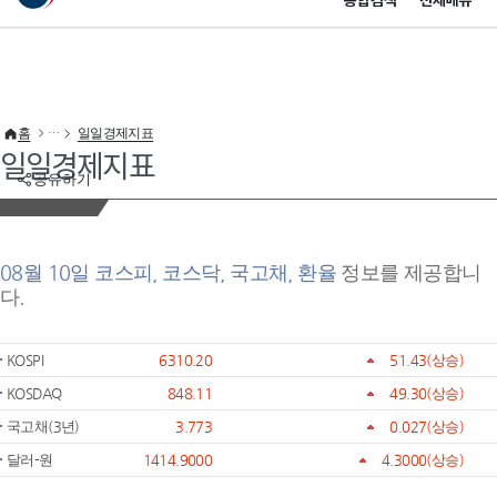
통합검색
전체메뉴
이 누리집은 대한민국 공식 전자정부 누리집입니다.
바로가기 메뉴
홈
일일경제지표
일일경제지표
공유하기
08월 10일 코스피, 코스닥, 국고채, 환율
정보를 제공합니
다.
KOSPI
6310.20
51.43
(상승)
KOSDAQ
848.11
49.30
(상승)
국고채(3년)
3.773
0.027
(상승)
달러-원
1414.9000
4.3000
(상승)