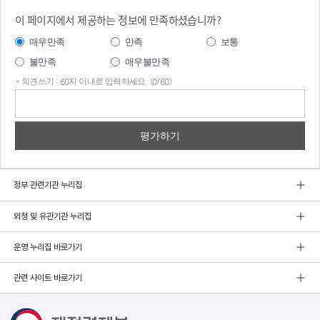
이 페이지에서 제공하는 정보에 만족하셨습니까?
매우만족
만족
보통
불만족
매우불만족
* 의견쓰기 : 60자 이내로 입력하세요. (0/60)
의견
쓰기
정부 관련기관 누리집
외청 및 유관기관 누리집
운영 누리집 바로가기
관련 사이트 바로가기