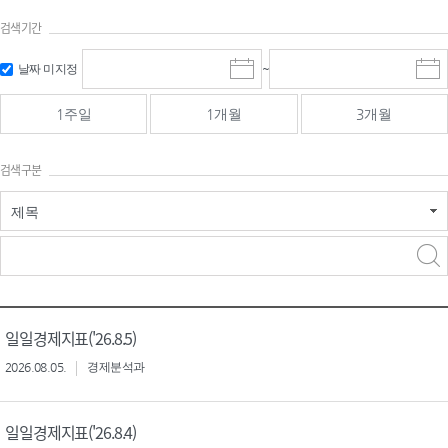
검색기간
검색
검색
날짜 미지정
~
시
종
기간 시작
기간 종료
작
료
일
일
일
일
1주일
1개월
3개월
선
선
택
택
달
달
검색구분
력
력
제목
검색구분 - 검색어 입
검색
력
구분 선택
일일경제지표('26.8.5)
2026.08.05.
경제분석과
일일경제지표('26.8.4)