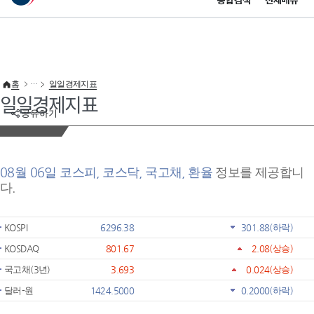
통합검색
전체메뉴
이 누리집은 대한민국 공식 전자정부 누리집입니다.
바로가기 메뉴
홈
일일경제지표
일일경제지표
공유하기
08월 06일 코스피, 코스닥, 국고채, 환율
정보를 제공합니
다.
KOSPI
6296.38
301.88
(하락)
KOSDAQ
801.67
2.08
(상승)
국고채(3년)
3.693
0.024
(상승)
달러-원
1424.5000
0.2000
(하락)