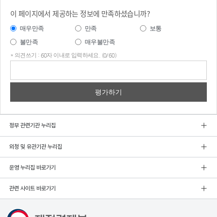
이 페이지에서 제공하는 정보에 만족하셨습니까?
매우만족
만족
보통
불만족
매우불만족
* 의견쓰기 : 60자 이내로 입력하세요. (0/60)
의견
쓰기
정부 관련기관 누리집
외청 및 유관기관 누리집
운영 누리집 바로가기
관련 사이트 바로가기