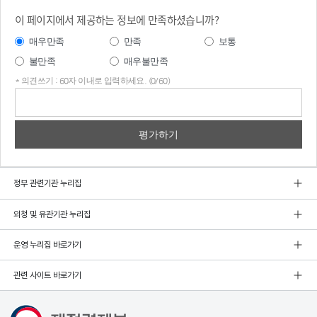
이 페이지에서 제공하는 정보에 만족하셨습니까?
매우만족
만족
보통
불만족
매우불만족
* 의견쓰기 : 60자 이내로 입력하세요. (0/60)
의견
쓰기
정부 관련기관 누리집
외청 및 유관기관 누리집
운영 누리집 바로가기
관련 사이트 바로가기