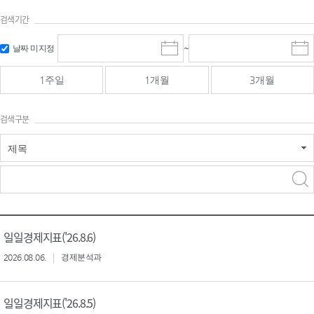
검색기간
검색
검색
날짜 미지정
~
시
종
기간 시작
기간 종료
작
료
일
일
일
일
1주일
1개월
3개월
선
선
택
택
달
달
검색구분
력
력
제목
검색구분 - 검색어 입
검색
력
구분 선택
일일경제지표('26.8.6)
2026.08.06.
경제분석과
일일경제지표('26.8.5)