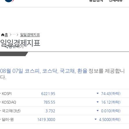
통합검색
전체메뉴
이 누리집은 대한민국 공식 전자정부 누리집입니다.
바로가기 메뉴
홈
일일경제지표
일일경제지표
공유하기
08월 07일 코스피, 코스닥, 국고채, 환율
정보를 제공합니
다.
KOSPI
6221.95
74.43
(하락)
KOSDAQ
785.55
16.12
(하락)
국고채(3년)
3.732
0.010
(하락)
달러-원
1419.3000
4.5000
(하락)