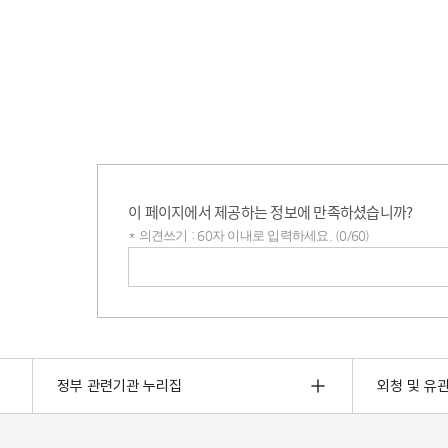
이 페이지에서 제공하는 정보에 만족하셨습니까?
* 의견쓰기 : 60자 이내로 입력하세요. (0/60)
의견쓰기
정부 관련기관 누리집
외청 및 유