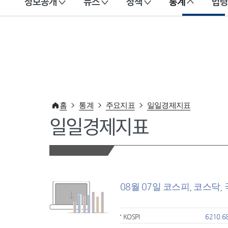
정보공개
뉴스
정책
통계
법령
이 누리집은 대한민국 공식 전자정부 누리집입니다.
홈
통계
주요지표
일일경제지표
일일경제지표
08월 07일 코스피, 코스닥,
KOSPI
6210.6