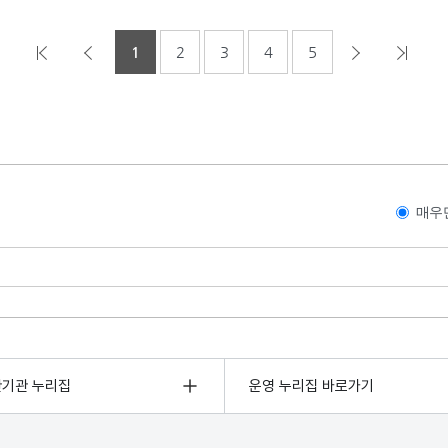
1
2
3
4
5
매우
관기관 누리집
운영 누리집 바로가기