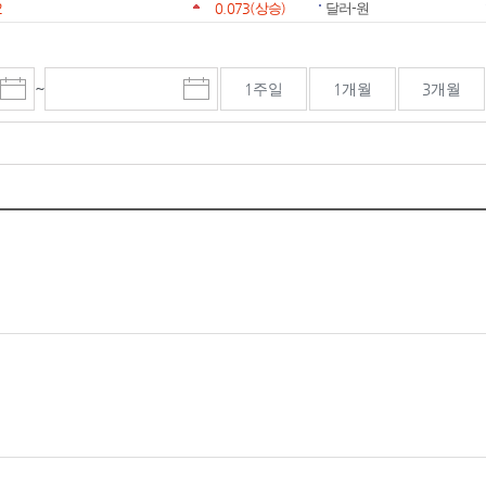
2
0.073
(상승)
달러-원
~
1주일
1개월
3개월
시
종
검색기간 종료일
작
료
일
일
선
선
택
택
달
달
력
력