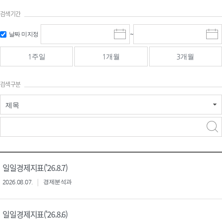
검색기간
검색
검색
날짜 미지정
~
시
종
기간 시작
기간 종료
작
료
일
일
일
일
1주일
1개월
3개월
선
선
택
택
달
달
검색구분
력
력
제목
검색구분 - 검색어 입
검색
력
구분 선택
일일경제지표('26.8.7)
2026.08.07.
경제분석과
일일경제지표('26.8.6)