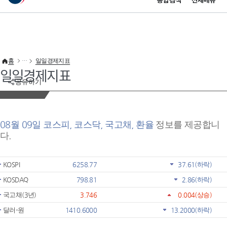
통합검색
전체메뉴
이 누리집은 대한민국 공식 전자정부 누리집입니다.
바로가기 메뉴
홈
일일경제지표
일일경제지표
공유하기
08월 09일 코스피, 코스닥, 국고채, 환율
정보를 제공합니
다.
KOSPI
6258.77
37.61
(하락)
KOSDAQ
798.81
2.86
(하락)
국고채(3년)
3.746
0.004
(상승)
달러-원
1410.6000
13.2000
(하락)