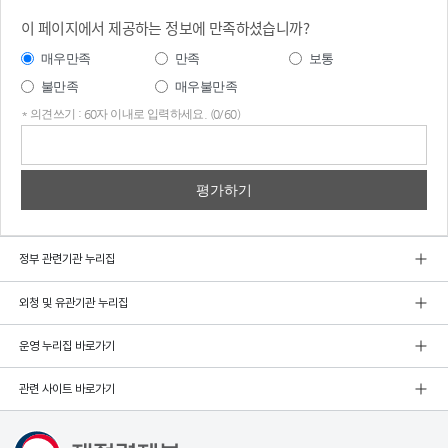
이 페이지에서 제공하는 정보에 만족하셨습니까?
매우만족
만족
보통
불만족
매우불만족
* 의견쓰기 : 60자 이내로 입력하세요. (0/60)
의견
쓰기
정부 관련기관 누리집
외청 및 유관기관 누리집
운영 누리집 바로가기
관련 사이트 바로가기