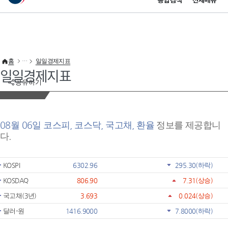
통합검색
전체메뉴
이 누리집은 대한민국 공식 전자정부 누리집입니다.
바로가기 메뉴
홈
일일경제지표
일일경제지표
공유하기
08월 06일 코스피, 코스닥, 국고채, 환율
정보를 제공합니
다.
KOSPI
6302.96
295.30
(하락)
KOSDAQ
806.90
7.31
(상승)
국고채(3년)
3.693
0.024
(상승)
달러-원
1416.9000
7.8000
(하락)