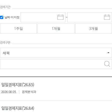
검색기간
검색
검색
날짜 미지정
~
시
종
기간 시작
기간 종료
작
료
일
일
일
일
1주일
1개월
3개월
선
선
택
택
달
달
검색구분
력
력
제목
검색구분 - 검색어 입
검색
력
구분 선택
일일경제지표('26.8.5)
2026.08.05.
경제분석과
일일경제지표('26.8.4)