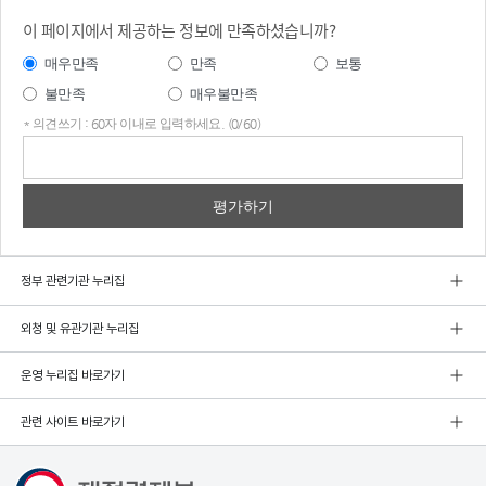
이 페이지에서 제공하는 정보에 만족하셨습니까?
매우만족
만족
보통
불만족
매우불만족
* 의견쓰기 : 60자 이내로 입력하세요. (0/60)
의견
쓰기
정부 관련기관 누리집
외청 및 유관기관 누리집
운영 누리집 바로가기
관련 사이트 바로가기