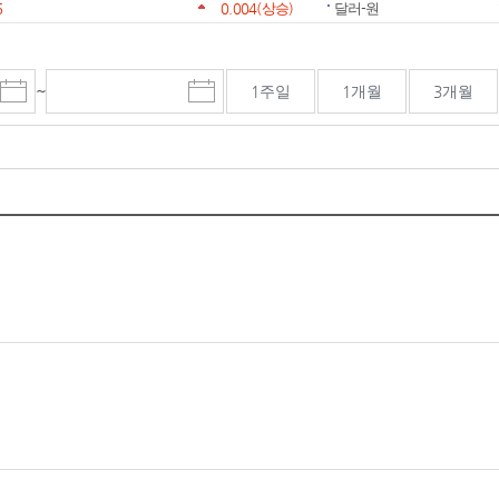
6
0.004
(상승)
달러-원
~
1주일
1개월
3개월
시
종
검색기간 종료일
작
료
일
일
선
선
택
택
달
달
력
력