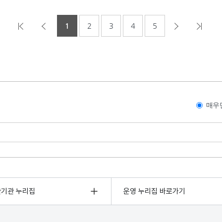
1
2
3
4
5
매우
관기관 누리집
운영 누리집 바로가기