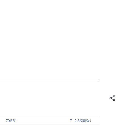
798.81
2.86
(하락)