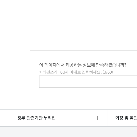
이 페이지에서 제공하는 정보에 만족하셨습니까?
* 의견쓰기 : 60자 이내로 입력하세요. (0/60)
의견쓰기
정부 관련기관 누리집
외청 및 유