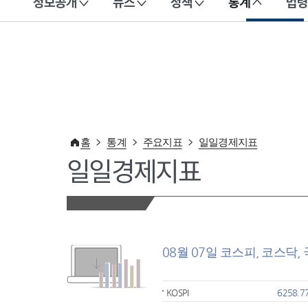
정보공개
뉴스
정책
통계
법령
이 누리집은 대한민국 공식 전자정부 누리집입니다.
홈
통계
주요지표
일일경제지표
일일경제지표
08월 07일 코스피, 코스닥,
KOSPI
6258.7