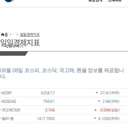
통합검색
전체메뉴
이 누리집은 대한민국 공식 전자정부 누리집입니다.
바로가기 메뉴
홈
일일경제지표
일일경제지표
공유하기
08월 08일 코스피, 코스닥, 국고채, 환율
정보를 제공합니
다.
KOSPI
6258.77
37.61
(하락)
KOSDAQ
798.81
2.86
(하락)
국고채(3년)
3.746
0.004
(상승)
달러-원
1417.7000
6.1000
(하락)