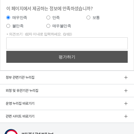
이 페이지에서 제공하는 정보에 만족하셨습니까?
매우만족
만족
보통
불만족
매우불만족
* 의견쓰기 : 60자 이내로 입력하세요. (0/60)
의견
쓰기
정부 관련기관 누리집
외청 및 유관기관 누리집
운영 누리집 바로가기
관련 사이트 바로가기