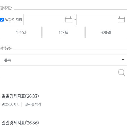
검색기간
검색
검색
날짜 미지정
~
시
종
기간 시작
기간 종료
작
료
일
일
일
일
1주일
1개월
3개월
선
선
택
택
달
달
검색구분
력
력
제목
검색구분 - 검색어 입
검색
력
구분 선택
일일경제지표('26.8.7)
2026.08.07.
경제분석과
일일경제지표('26.8.6)