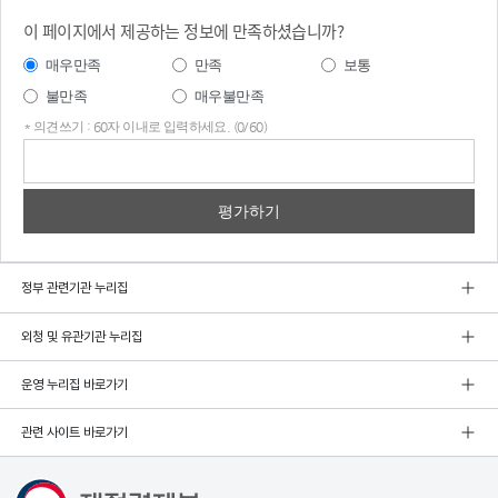
이 페이지에서 제공하는 정보에 만족하셨습니까?
매우만족
만족
보통
불만족
매우불만족
* 의견쓰기 : 60자 이내로 입력하세요. (0/60)
의견
쓰기
정부 관련기관 누리집
외청 및 유관기관 누리집
운영 누리집 바로가기
관련 사이트 바로가기