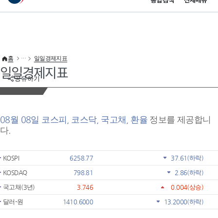
통합검색
전체메뉴
이 누리집은 대한민국 공식 전자정부 누리집입니다.
바로가기 메뉴
홈
일일경제지표
일일경제지표
공유하기
08월 08일 코스피, 코스닥, 국고채, 환율
정보를 제공합니
다.
KOSPI
6258.77
37.61
(하락)
KOSDAQ
798.81
2.86
(하락)
국고채(3년)
3.746
0.004
(상승)
달러-원
1410.6000
13.2000
(하락)