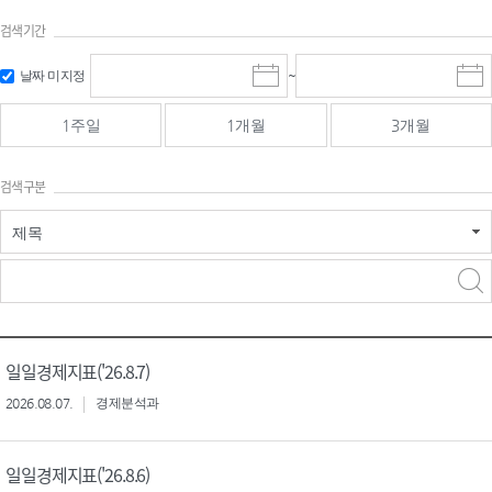
검색기간
검색
검색
날짜 미지정
~
시
종
기간 시작
기간 종료
작
료
일
일
일
일
1주일
1개월
3개월
선
선
택
택
달
달
검색구분
력
력
제목
검색구분 - 검색어 입
검색
력
구분 선택
일일경제지표('26.8.7)
2026.08.07.
경제분석과
일일경제지표('26.8.6)