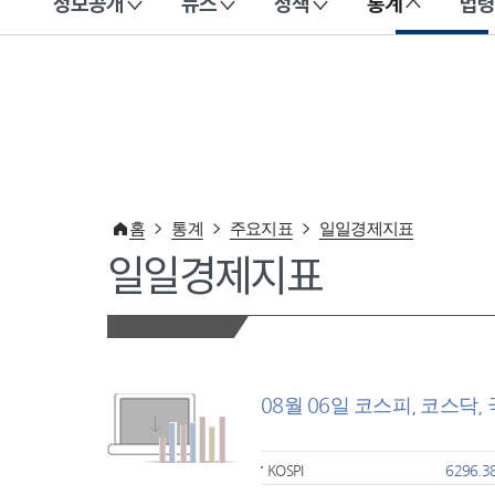
정보공개
뉴스
정책
통계
법령
이 누리집은 대한민국 공식 전자정부 누리집입니다.
홈
통계
주요지표
일일경제지표
일일경제지표
08월 06일 코스피, 코스닥,
KOSPI
6296.3