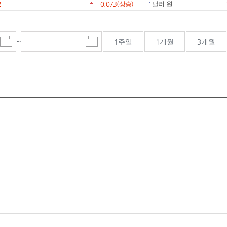
2
0.073
(상승)
달러-원
~
1주일
1개월
3개월
시
종
검색기간 종료일
작
료
일
일
선
선
택
택
달
달
력
력