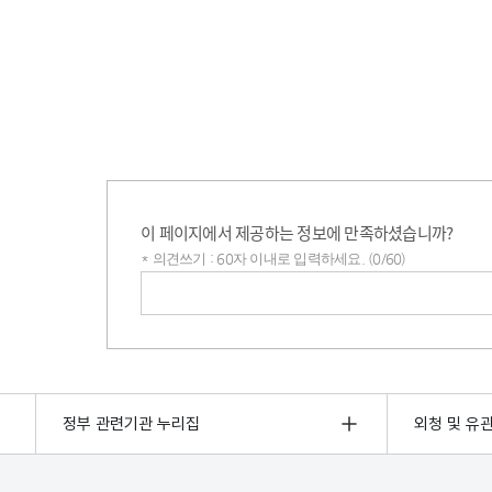
이 페이지에서 제공하는 정보에 만족하셨습니까?
* 의견쓰기 : 60자 이내로 입력하세요. (0/60)
의견쓰기
정부 관련기관 누리집
외청 및 유