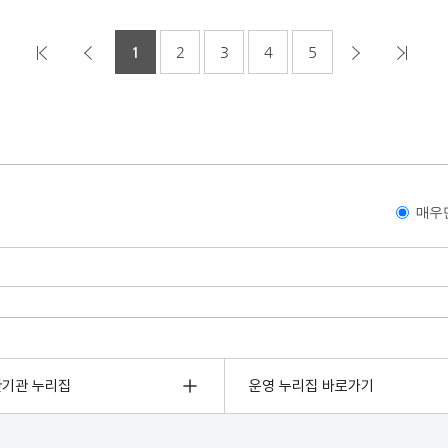
1
2
3
4
5
매우
관기관 누리집
운영 누리집 바로가기