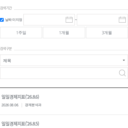
검색기간
검색
검색
날짜 미지정
~
시
종
기간 시작
기간 종료
작
료
일
일
일
일
1주일
1개월
3개월
선
선
택
택
달
달
검색구분
력
력
제목
검색구분 - 검색어 입
검색
력
구분 선택
일일경제지표('26.8.6)
2026.08.06.
경제분석과
일일경제지표('26.8.5)