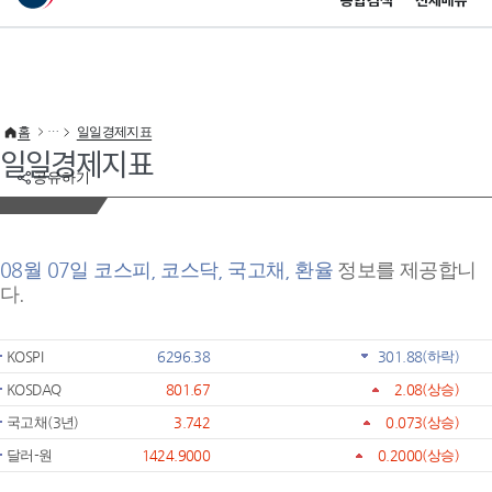
통합검색
전체메뉴
이 누리집은 대한민국 공식 전자정부 누리집입니다.
바로가기 메뉴
홈
일일경제지표
일일경제지표
공유하기
08월 07일 코스피, 코스닥, 국고채, 환율
정보를 제공합니
다.
KOSPI
6296.38
301.88
(하락)
KOSDAQ
801.67
2.08
(상승)
국고채(3년)
3.742
0.073
(상승)
달러-원
1424.9000
0.2000
(상승)