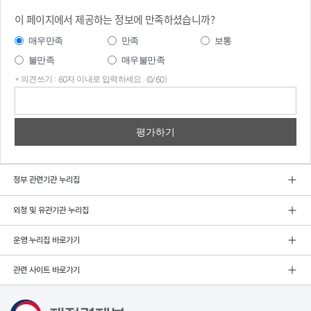
이 페이지에서 제공하는 정보에 만족하셨습니까?
매우만족
만족
보통
불만족
매우불만족
* 의견쓰기 : 60자 이내로 입력하세요. (0/60)
의견
쓰기
정부 관련기관 누리집
외청 및 유관기관 누리집
운영 누리집 바로가기
관련 사이트 바로가기