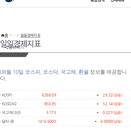
통합검색
전체메뉴
이 누리집은 대한민국 공식 전자정부 누리집입니다.
바로가기 메뉴
홈
일일경제지표
일일경제지표
공유하기
08월 10일 코스피, 코스닥, 국고채, 환율
정보를 제공합니
다.
KOSPI
6288.09
29.32
(상승)
KOSDAQ
850.95
52.14
(상승)
국고채(3년)
3.773
0.027
(상승)
달러-원
1416.6000
6.0000
(상승)