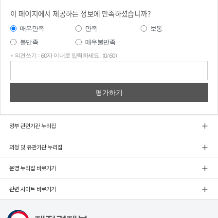
이 페이지에서 제공하는 정보에 만족하셨습니까?
매우만족
만족
보통
불만족
매우불만족
* 의견쓰기 : 60자 이내로 입력하세요. (0/60)
의견
쓰기
정부 관련기관 누리집
외청 및 유관기관 누리집
운영 누리집 바로가기
관련 사이트 바로가기