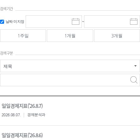
검색기간
검색
검색
날짜 미지정
~
시
종
기간 시작
기간 종료
작
료
일
일
일
일
1주일
1개월
3개월
선
선
택
택
달
달
검색구분
력
력
제목
검색구분 - 검색어 입
검색
력
구분 선택
일일경제지표('26.8.7)
2026.08.07.
경제분석과
일일경제지표('26.8.6)