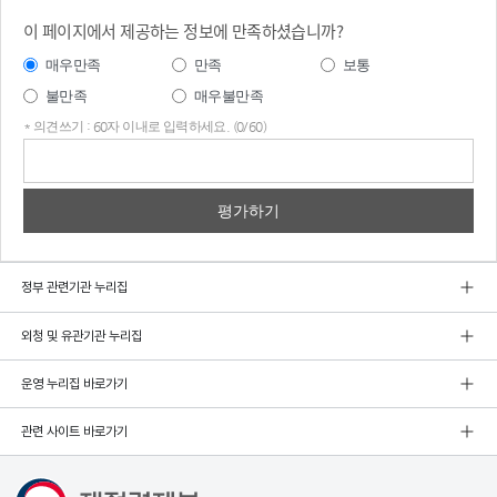
이 페이지에서 제공하는 정보에 만족하셨습니까?
매우만족
만족
보통
불만족
매우불만족
* 의견쓰기 : 60자 이내로 입력하세요. (0/60)
의견
쓰기
정부 관련기관 누리집
외청 및 유관기관 누리집
운영 누리집 바로가기
관련 사이트 바로가기