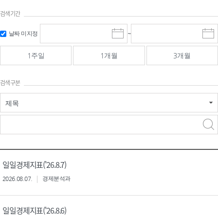
검색기간
검색
검색
날짜 미지정
~
시
종
기간 시작
기간 종료
작
료
일
일
일
일
1주일
1개월
3개월
선
선
택
택
달
달
검색구분
력
력
제목
검색구분 - 검색어 입
검색
력
구분 선택
일일경제지표('26.8.7)
2026.08.07.
경제분석과
일일경제지표('26.8.6)