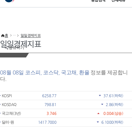
통합검색
전체메뉴
이 누리집은 대한민국 공식 전자정부 누리집입니다.
바로가기 메뉴
홈
일일경제지표
일일경제지표
공유하기
08월 08일 코스피, 코스닥, 국고채, 환율
정보를 제공합니
다.
KOSPI
6258.77
37.61
(하락)
KOSDAQ
798.81
2.86
(하락)
국고채(3년)
3.746
0.004
(상승)
달러-원
1417.7000
6.1000
(하락)