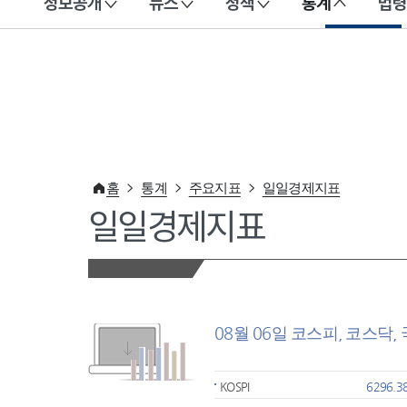
정보공개
뉴스
정책
통계
법령
이 누리집은 대한민국 공식 전자정부 누리집입니다.
홈
통계
주요지표
일일경제지표
일일경제지표
08월 06일 코스피, 코스닥,
KOSPI
6296.3