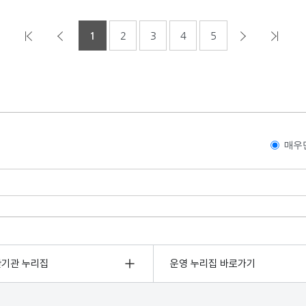
1
2
3
4
5
매우
관기관 누리집
운영 누리집 바로가기