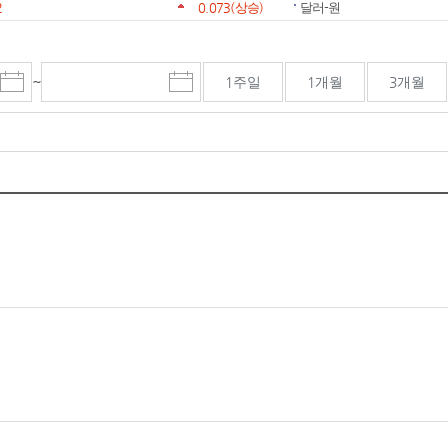
2
0.073
(상승)
달러-원
~
1주일
1개월
3개월
시
종
검색기간 종료일
작
료
일
일
선
선
택
택
달
달
력
력