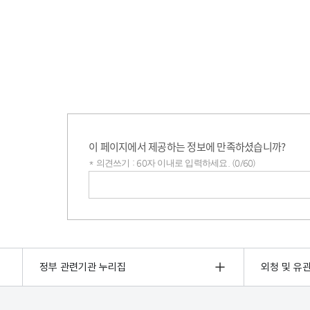
이 페이지에서 제공하는 정보에 만족하셨습니까?
* 의견쓰기 : 60자 이내로 입력하세요. (0/60)
의견쓰기
정부 관련기관 누리집
외청 및 유