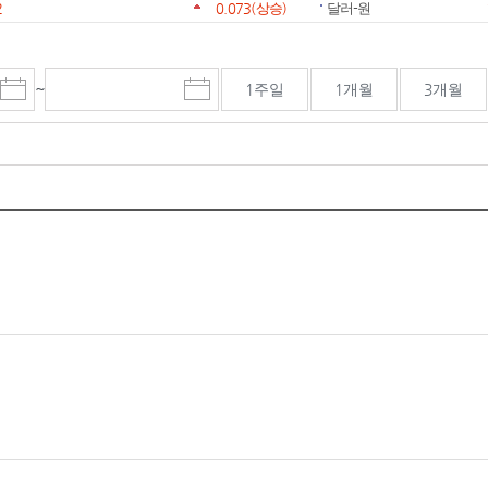
2
0.073
(상승)
달러-원
~
1주일
1개월
3개월
시
종
검색기간 종료일
작
료
일
일
선
선
택
택
달
달
력
력