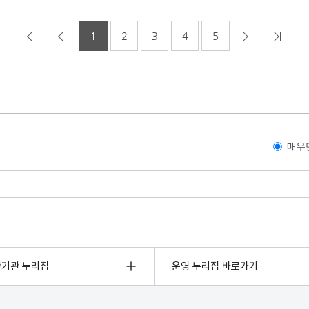
1
2
3
4
5
매우
관기관 누리집
운영 누리집 바로가기