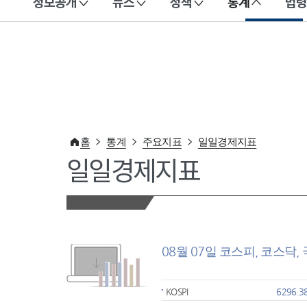
정보공개
뉴스
정책
통계
법령
이 누리집은 대한민국 공식 전자정부 누리집입니다.
홈
통계
주요지표
일일경제지표
일일경제지표
08월 07일 코스피, 코스닥,
KOSPI
6296.3