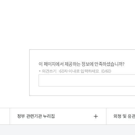
이 페이지에서 제공하는 정보에 만족하셨습니까?
* 의견쓰기 : 60자 이내로 입력하세요. (0/60)
의견쓰기
정부 관련기관 누리집
외청 및 유