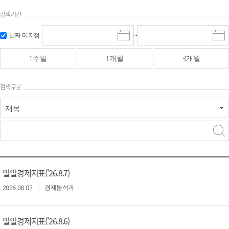
검색기간
검색
검색
날짜 미지정
~
시
종
기간 시작
기간 종료
작
료
일
일
일
일
1주일
1개월
3개월
선
선
택
택
달
달
검색구분
력
력
제목
검색구분 - 검색어 입
검색
력
구분 선택
일일경제지표('26.8.7)
2026.08.07.
경제분석과
일일경제지표('26.8.6)