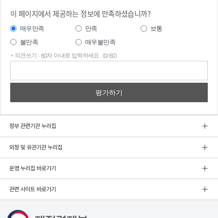
이 페이지에서 제공하는 정보에 만족하셨습니까?
매우만족
만족
보통
불만족
매우불만족
* 의견쓰기 : 60자 이내로 입력하세요. (0/60)
의견
쓰기
정부 관련기관 누리집
외청 및 유관기관 누리집
운영 누리집 바로가기
관련 사이트 바로가기