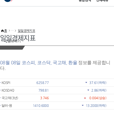
통합검색
전체메뉴
이 누리집은 대한민국 공식 전자정부 누리집입니다.
바로가기 메뉴
홈
일일경제지표
일일경제지표
공유하기
08월 08일 코스피, 코스닥, 국고채, 환율
정보를 제공합니
다.
KOSPI
6258.77
37.61
(하락)
KOSDAQ
798.81
2.86
(하락)
국고채(3년)
3.746
0.004
(상승)
달러-원
1410.6000
13.2000
(하락)