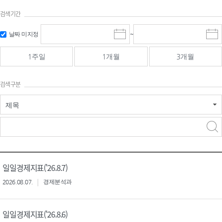
검색기간
검색
검색
날짜 미지정
~
시
종
기간 시작
기간 종료
작
료
일
일
일
일
1주일
1개월
3개월
선
선
택
택
달
달
검색구분
력
력
제목
검색구분 - 검색어 입
검색
력
구분 선택
일일경제지표('26.8.7)
2026.08.07.
경제분석과
일일경제지표('26.8.6)