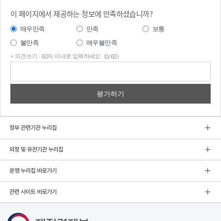
이 페이지에서 제공하는 정보에 만족하셨습니까?
매우만족
만족
보통
불만족
매우불만족
* 의견쓰기 : 60자 이내로 입력하세요. (0/60)
의견
쓰기
정부 관련기관 누리집
외청 및 유관기관 누리집
운영 누리집 바로가기
관련 사이트 바로가기