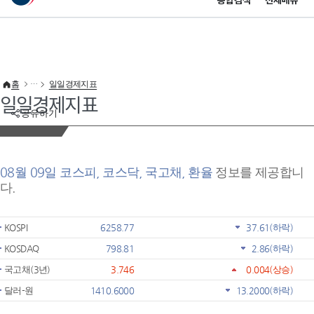
통합검색
전체메뉴
이 누리집은 대한민국 공식 전자정부 누리집입니다.
바로가기 메뉴
홈
일일경제지표
일일경제지표
공유하기
08월 09일 코스피, 코스닥, 국고채, 환율
정보를 제공합니
다.
KOSPI
6258.77
37.61
(하락)
KOSDAQ
798.81
2.86
(하락)
국고채(3년)
3.746
0.004
(상승)
달러-원
1410.6000
13.2000
(하락)