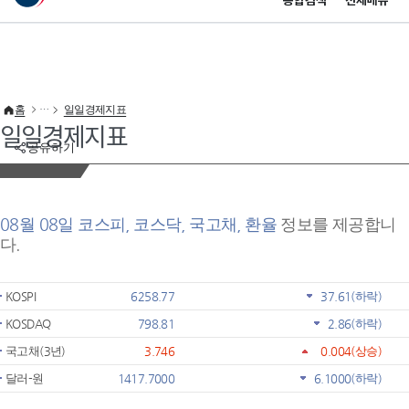
통합검색
전체메뉴
이 누리집은 대한민국 공식 전자정부 누리집입니다.
바로가기 메뉴
홈
일일경제지표
일일경제지표
공유하기
08월 08일 코스피, 코스닥, 국고채, 환율
정보를 제공합니
다.
KOSPI
6258.77
37.61
(하락)
KOSDAQ
798.81
2.86
(하락)
국고채(3년)
3.746
0.004
(상승)
달러-원
1417.7000
6.1000
(하락)