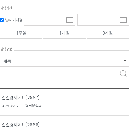
검색기간
검색
검색
날짜 미지정
~
시
종
기간 시작
기간 종료
작
료
일
일
일
일
1주일
1개월
3개월
선
선
택
택
달
달
검색구분
력
력
제목
검색구분 - 검색어 입
검색
력
구분 선택
일일경제지표('26.8.7)
2026.08.07.
경제분석과
일일경제지표('26.8.6)