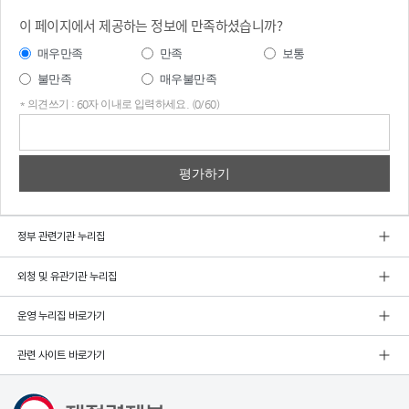
이 페이지에서 제공하는 정보에 만족하셨습니까?
매우만족
만족
보통
불만족
매우불만족
* 의견쓰기 : 60자 이내로 입력하세요. (0/60)
의견
쓰기
정부 관련기관 누리집
외청 및 유관기관 누리집
운영 누리집 바로가기
관련 사이트 바로가기