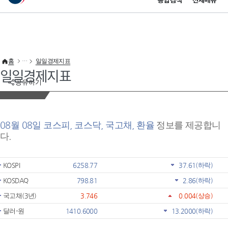
통합검색
전체메뉴
이 누리집은 대한민국 공식 전자정부 누리집입니다.
바로가기 메뉴
홈
일일경제지표
일일경제지표
공유하기
08월 08일 코스피, 코스닥, 국고채, 환율
정보를 제공합니
다.
KOSPI
6258.77
37.61
(하락)
KOSDAQ
798.81
2.86
(하락)
국고채(3년)
3.746
0.004
(상승)
달러-원
1410.6000
13.2000
(하락)