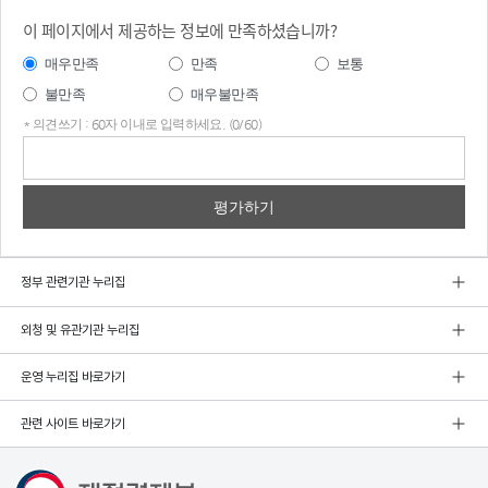
이 페이지에서 제공하는 정보에 만족하셨습니까?
매우만족
만족
보통
불만족
매우불만족
* 의견쓰기 : 60자 이내로 입력하세요. (0/60)
의견
쓰기
정부 관련기관 누리집
외청 및 유관기관 누리집
운영 누리집 바로가기
관련 사이트 바로가기