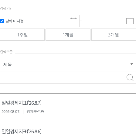
검색기간
검색
검색
날짜 미지정
~
시
종
기간 시작
기간 종료
작
료
일
일
일
일
1주일
1개월
3개월
선
선
택
택
달
달
검색구분
력
력
제목
검색구분 - 검색어 입
검색
력
구분 선택
일일경제지표('26.8.7)
2026.08.07.
경제분석과
일일경제지표('26.8.6)