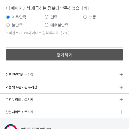
이 페이지에서 제공하는 정보에 만족하셨습니까?
매우만족
만족
보통
불만족
매우불만족
* 의견쓰기 : 60자 이내로 입력하세요. (0/60)
의견
쓰기
정부 관련기관 누리집
외청 및 유관기관 누리집
운영 누리집 바로가기
관련 사이트 바로가기