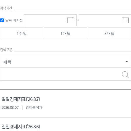
검색기간
검색
검색
날짜 미지정
~
시
종
기간 시작
기간 종료
작
료
일
일
일
일
1주일
1개월
3개월
선
선
택
택
달
달
검색구분
력
력
제목
검색구분 - 검색어 입
검색
력
구분 선택
일일경제지표('26.8.7)
2026.08.07.
경제분석과
일일경제지표('26.8.6)