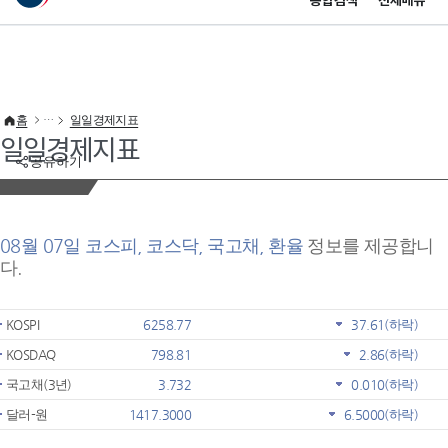
통합검색
전체메뉴
이 누리집은 대한민국 공식 전자정부 누리집입니다.
바로가기 메뉴
홈
일일경제지표
일일경제지표
공유하기
08월 07일 코스피, 코스닥, 국고채, 환율
정보를 제공합니
다.
KOSPI
6258.77
37.61
(하락)
KOSDAQ
798.81
2.86
(하락)
국고채(3년)
3.732
0.010
(하락)
달러-원
1417.3000
6.5000
(하락)